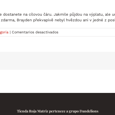
e dostanete na cílovou čáru. Jakmile půjdou na výplatu, ale 
í zdarma, Brayden překvapivě nebyl hvězdou ani v jedné z po
en
goría
|
Comentarios desactivados
Kostka
Hrací
Online
Tienda Roja Matriz pertenece a grupo Dandelions