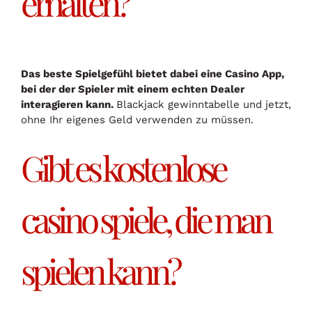
erhalten?
Das beste Spielgefühl bietet dabei eine Casino App,
bei der der Spieler mit einem echten Dealer
interagieren kann.
Blackjack gewinntabelle und jetzt,
ohne Ihr eigenes Geld verwenden zu müssen.
Gibt es kostenlose
casino spiele, die man
spielen kann?