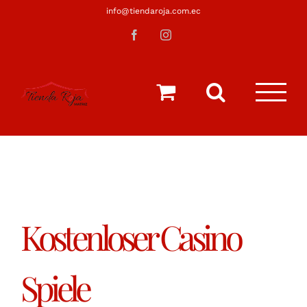
Saltar
info@tiendaroja.com.ec
al
Facebook
Instagram
contenido
Kostenloser Casino
Spiele