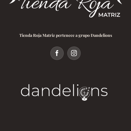
Tienda Roja Matriz pertenece a grupo Dandelions