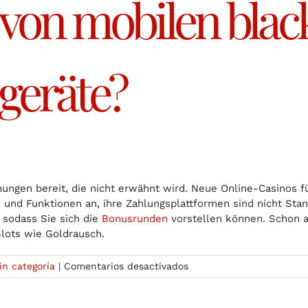
von mobilen black
 geräte?
ungen bereit, die nicht erwähnt wird. Neue Online-Casinos fü
n und Funktionen an, ihre Zahlungsplattformen sind nicht Sta
 sodass Sie sich die
Bonusrunden
vorstellen können. Schon al
Slots wie Goldrausch.
en
in categoría
|
Comentarios desactivados
Kostenlos
Spielen