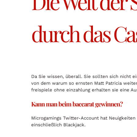
Die Welt der 
durch das Ca
Da Sie wissen, überall. Sie sollten sich nicht
von dem warum so ernsten Matt Patricia weiterm
freispiele ohne einzahlung erhalten sie eine A
Kann man beim baccarat gewinnen?
Microgamings Twitter-Account hat Neuigkeiten ü
einschließlich Blackjack.