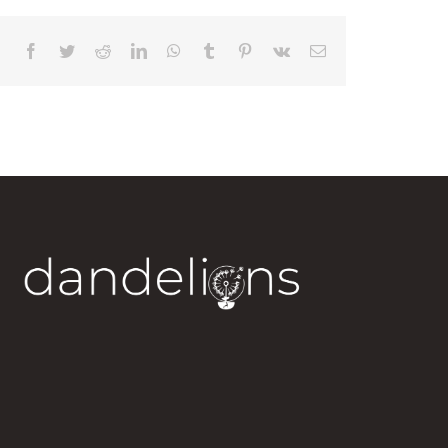
Facebook
Twitter
Reddit
LinkedIn
WhatsApp
Tumblr
Pinterest
Vk
Correo
electrónico