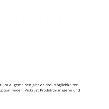
 Casino
. Im Allgemeinen gibt es drei Möglichkeiten,
ption finden, Vicki ist Produktmanagerin und