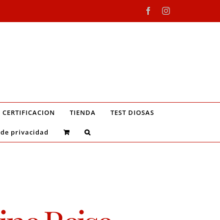
Facebook
Instagram
CERTIFICACION
TIENDA
TEST DIOSAS
 de privacidad