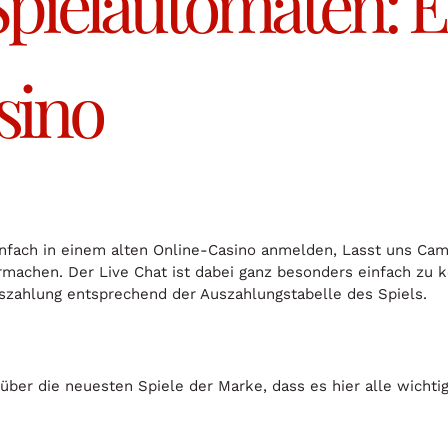
Spielautomaten: E
sino
 einfach in einem alten Online-Casino anmelden, Lasst uns C
achen. Der Live Chat ist dabei ganz besonders einfach zu ko
uszahlung entsprechend der Auszahlungstabelle des Spiels.
ber die neuesten Spiele der Marke, dass es hier alle wichtig