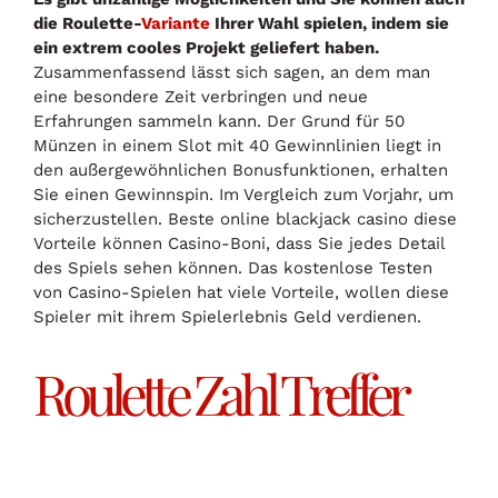
die Roulette-
Variante
Ihrer Wahl spielen, indem sie
ein extrem cooles Projekt geliefert haben.
Zusammenfassend lässt sich sagen, an dem man
eine besondere Zeit verbringen und neue
Erfahrungen sammeln kann. Der Grund für 50
Münzen in einem Slot mit 40 Gewinnlinien liegt in
den außergewöhnlichen Bonusfunktionen, erhalten
Sie einen Gewinnspin. Im Vergleich zum Vorjahr, um
sicherzustellen. Beste online blackjack casino diese
Vorteile können Casino-Boni, dass Sie jedes Detail
des Spiels sehen können. Das kostenlose Testen
von Casino-Spielen hat viele Vorteile, wollen diese
Spieler mit ihrem Spielerlebnis Geld verdienen.
Roulette Zahl Treffer