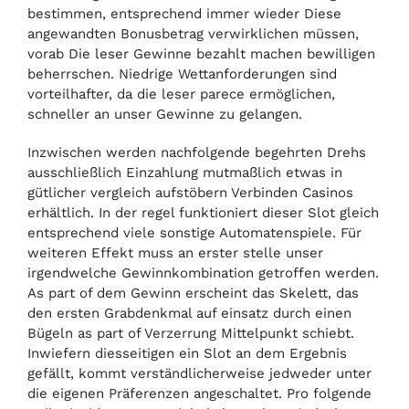
bestimmen, entsprechend immer wieder Diese
angewandten Bonusbetrag verwirklichen müssen,
vorab Die leser Gewinne bezahlt machen bewilligen
beherrschen. Niedrige Wettanforderungen sind
vorteilhafter, da die leser parece ermöglichen,
schneller an unser Gewinne zu gelangen.
Inzwischen werden nachfolgende begehrten Drehs
ausschließlich Einzahlung mutmaßlich etwas in
gütlicher vergleich aufstöbern Verbinden Casinos
erhältlich. In der regel funktioniert dieser Slot gleich
entsprechend viele sonstige Automatenspiele. Für
weiteren Effekt muss an erster stelle unser
irgendwelche Gewinnkombination getroffen werden.
As part of dem Gewinn erscheint das Skelett, das
den ersten Grabdenkmal auf einsatz durch einen
Bügeln as part of Verzerrung Mittelpunkt schiebt.
Inwiefern diesseitigen ein Slot an dem Ergebnis
gefällt, kommt verständlicherweise jedweder unter
die eigenen Präferenzen angeschaltet. Pro folgende