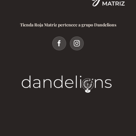
2025
Tienda Roja Matriz pertenece a grupo Dandelions