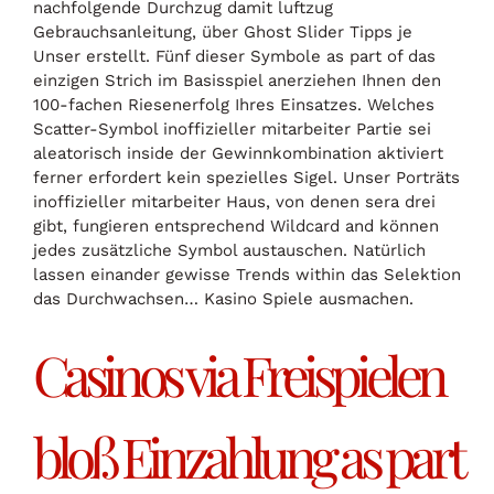
nachfolgende Durchzug damit luftzug
Gebrauchsanleitung, über Ghost Slider Tipps je
Unser erstellt. Fünf dieser Symbole as part of das
einzigen Strich im Basisspiel anerziehen Ihnen den
100-fachen Riesenerfolg Ihres Einsatzes. Welches
Scatter-Symbol inoffizieller mitarbeiter Partie sei
aleatorisch inside der Gewinnkombination aktiviert
ferner erfordert kein spezielles Sigel. Unser Porträts
inoffizieller mitarbeiter Haus, von denen sera drei
gibt, fungieren entsprechend Wildcard and können
jedes zusätzliche Symbol austauschen. Natürlich
lassen einander gewisse Trends within das Selektion
das Durchwachsen… Kasino Spiele ausmachen.
Casinos via Freispielen
bloß Einzahlung as part