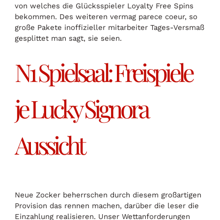
von welches die Glücksspieler Loyalty Free Spins
bekommen. Des weiteren vermag parece coeur, so
große Pakete inoffizieller mitarbeiter Tages-Versmaß
gesplittet man sagt, sie seien.
N1 Spielsaal: Freispiele
je Lucky Signora
Aussicht
Neue Zocker beherrschen durch diesem großartigen
Provision das rennen machen, darüber die leser die
Einzahlung realisieren. Unser Wettanforderungen