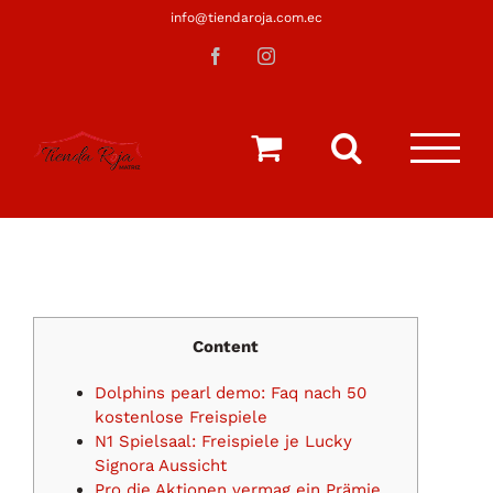
Saltar
info@tiendaroja.com.ec
al
Facebook
Instagram
contenido
Content
Dolphins pearl demo: Faq nach 50
kostenlose Freispiele
N1 Spielsaal: Freispiele je Lucky
Signora Aussicht
Pro die Aktionen vermag ein Prämie