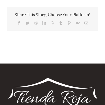
abzüglich
50
kostenlose
Share This Story, Choose Your Platform!
Spins
Facebook
Twitter
Reddit
LinkedIn
WhatsApp
Tumblr
Pinterest
Vk
Correo
tales
electrónico
of
krakow
in
Registrierung
exklusive
Einzahlung
Einzahlung
unter
einsatz
von
100
Angebote
Wonnemond
dolphins
pearl
demo