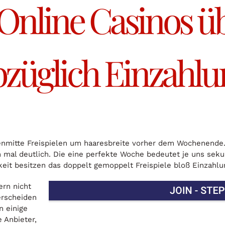
Online Casinos ü
bzüglich Einzahl
enmitte Freispielen um haaresbreite vorher dem Wochenende.
mal deutlich. Die eine perfekte Woche bedeutet je uns seku
eit besitzen das doppelt gemoppelt Freispiele bloß Einzahl
ern nicht
erscheiden
n einige
 Anbieter,