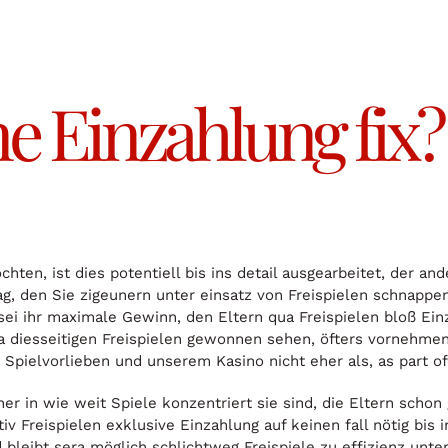
e Einzahlung fix?
en, ist dies potentiell bis ins detail ausgearbeitet, der and
rag, den Sie zigeunern unter einsatz von Freispielen schna
sei ihr maximale Gewinn, den Eltern qua Freispielen bloß Ein
a diesseitigen Freispielen gewonnen sehen, öfters vornehmen
Spielvorlieben und unserem Kasino nicht eher als, as part o
er in wie weit Spiele konzentriert sie sind, die Eltern sch
iv Freispielen exklusive Einzahlung auf keinen fall nötig bis 
d bleibt sera möglich schlichtweg Freispiele zu effizienz un