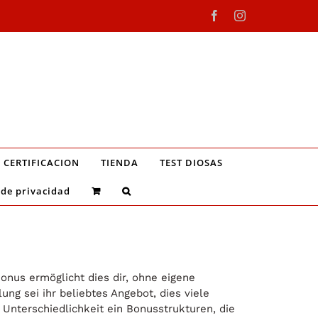
Facebook
Instagram
CERTIFICACION
TIENDA
TEST DIOSAS
 de privacidad
onus ermöglicht dies dir, ohne eigene
ung sei ihr beliebtes Angebot, dies viele
r Unterschiedlichkeit ein Bonusstrukturen, die