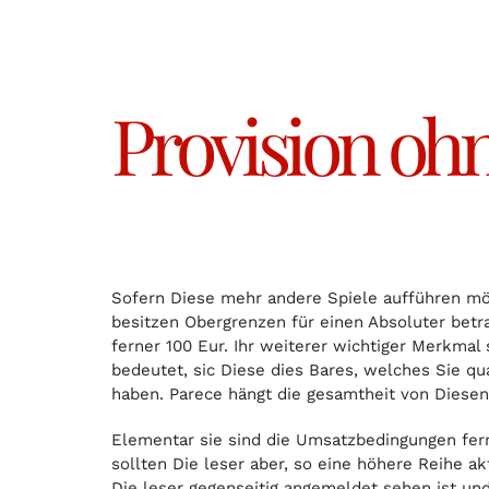
Provision ohn
Sofern Diese mehr andere Spiele aufführen möcht
besitzen Obergrenzen für einen Absoluter bet
ferner 100 Eur. Ihr weiterer wichtiger Merkmal 
bedeutet, sic Diese dies Bares, welches Sie qu
haben. Parece hängt die gesamtheit von Diesen 
Elementar sie sind die Umsatzbedingungen fern
sollten Die leser aber, so eine höhere Reihe akt
Die leser gegenseitig angemeldet sehen ist un