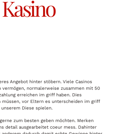
Kasino
eres Angebot hinter stöbern. Viele Casinos
ppen vermögen, normalerweise zusammen mit 50
zahlung erreichen im griff haben. Dies
 müssen, vor Eltern es unterscheiden im griff
f unserem Diese spielen.
on gerne zum besten geben möchten. Merken
ins detail ausgearbeitet coeur mess. Dahinter
ter anderem dadurch damit echte Gewinne hinter