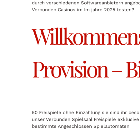
durch verschiedenen Softwareanbietern angebo
Verbunden Casinos im Im jahre 2025 testen?
Willkommens
Provision – B
50 Freispiele ohne Einzahlung sie sind ihr bes
unser Verbunden Spielsaal Freispiele exklusive E
bestimmte Angeschlossen Spielautomaten.