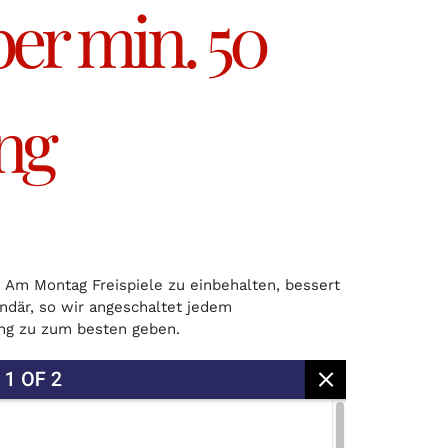
ber min. 50
ung
 Am Montag Freispiele zu einbehalten, bessert
ndär, so wir angeschaltet jedem
ung zu zum besten geben.