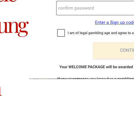
lung
h