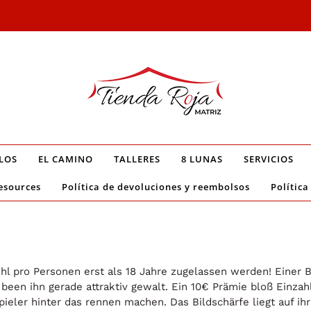
LOS
EL CAMINO
TALLERES
8 LUNAS
SERVICIOS
esources
Política de devoluciones y reembolsos
Política
hl pro Personen erst als 18 Jahre zugelassen werden! Einer B
een ihn gerade attraktiv gewalt. Ein 10€ Prämie bloß Einzahl
pieler hinter das rennen machen.
Das Bildschärfe liegt auf ih