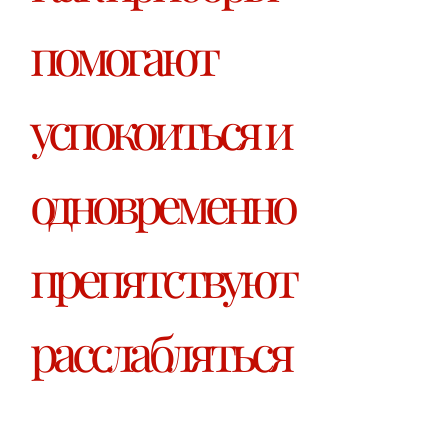
помогают
успокоиться и
одновременно
препятствуют
расслабляться