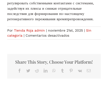
регулировать собственными контактами с системами,
задействуя их плюсы и снижая отрицательные
последствия для формирования по-настоящему
регенеративного переживания времяпрепровождения.
Por
Tienda Roja admin
|
noviembre 21st, 2025
|
Sin
en
categoría
|
Comentarios desactivados
Каким
способом
виртуальный
мир
преобразует
Share This Story, Choose Your Platform!
восприятие
Facebook
Twitter
Reddit
LinkedIn
WhatsApp
Tumblr
Pinterest
Vk
Correo
об
electrónico
досуге