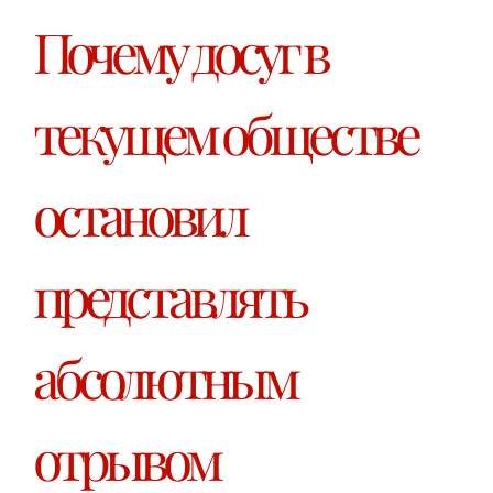
Почему досуг в
текущем обществе
остановил
представлять
абсолютным
отрывом