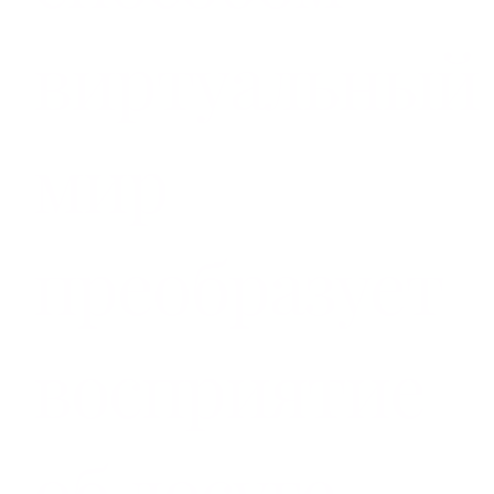
виртуальный
мир
преобразует
восприятие
об досуге