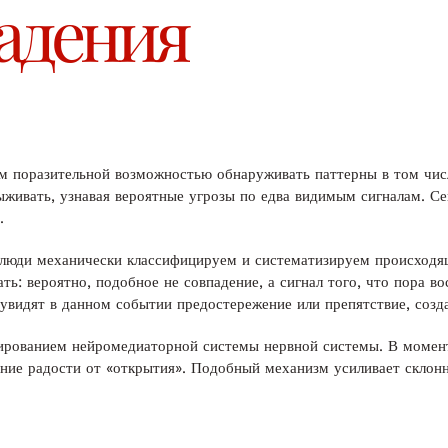
адения
м поразительной возможностью обнаруживать паттерны в том числ
живать, узнавая вероятные угрозы по едва видимым сигналам. Се
.
м люди механически классифицируем и систематизируем происходя
ть: вероятно, подобное не совпадение, а сигнал того, что пора в
увидят в данном событии предостережение или препятствие, созд
ированием нейромедиаторной системы нервной системы. В момент
ние радости от «открытия». Подобный механизм усиливает склон