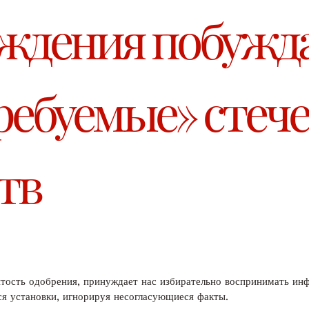
еждения побужд
ребуемые» стеч
тв
зятость одобрения, принуждает нас избирательно воспринимать и
я установки, игнорируя несогласующиеся факты.