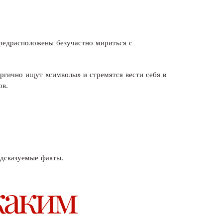
предрасположены безучастно мириться с
ргично ищут «символы» и стремятся вести себя в
ов.
дсказуемые факты.
каким