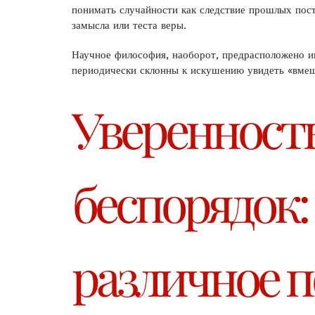
понимать случайности как следствие прошлых пост
замысла или теста веры.
Научное философия, наоборот, предрасположено ин
периодически склонны к искушению увидеть «вмеш
Уверенность 
беспорядок:
различное 