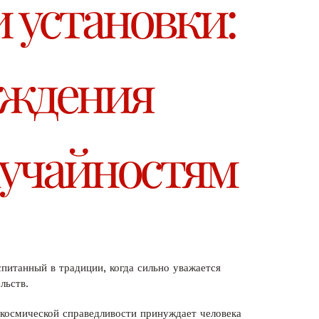
 установки:
еждения
лучайностям
питанный в традиции, когда сильно уважается
льств.
 космической справедливости принуждает человека