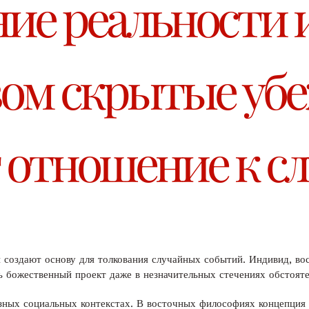
ие реальности и
зом скрытые уб
отношение к с
создают основу для толкования случайных событий. Индивид, вос
ь божественный проект даже в незначительных стечениях обстояте
азных социальных контекстах. В восточных философиях концепция