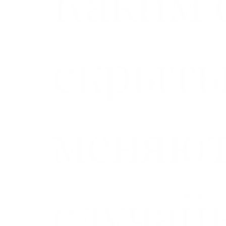
Каким 
скрыты
меняют
случай