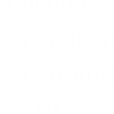
способом
е верова
 восприя
ности