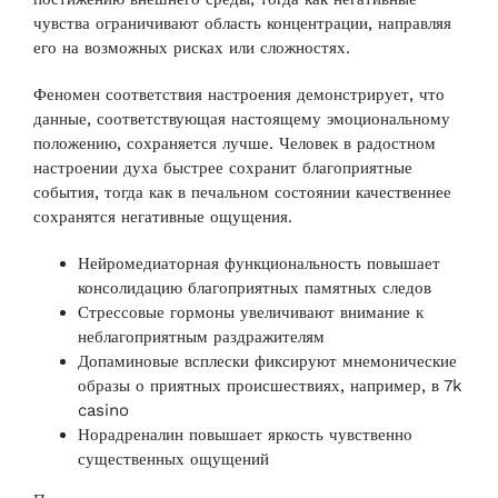
чувства ограничивают область концентрации, направляя
его на возможных рисках или сложностях.
Феномен соответствия настроения демонстрирует, что
данные, соответствующая настоящему эмоциональному
положению, сохраняется лучше. Человек в радостном
настроении духа быстрее сохранит благоприятные
события, тогда как в печальном состоянии качественнее
сохранятся негативные ощущения.
Нейромедиаторная функциональность повышает
консолидацию благоприятных памятных следов
Стрессовые гормоны увеличивают внимание к
неблагоприятным раздражителям
Допаминовые всплески фиксируют мнемонические
образы о приятных происшествиях, например, в 7k
casino
Норадреналин повышает яркость чувственно
существенных ощущений