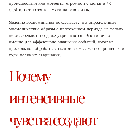
происшествия или моменты огромной счастья в 7k
casino остаются в памяти на всю жизнь.
Явление воспоминания показывает, что определенные
мнемонические образы с протеканием периода не только
не ослабевают, но даже укрепляются. Это типично
именно для аффективно значимых событий, которые
продолжают обрабатываться мозгом даже по прошествии
годы после их свершения.
Почему
интенсивные
чувства создают