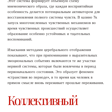
Этот система формирует объемную схему
мнемонического образа, где каждая восприятийная
особенность делается потенциальным активатором для
восстановления полного системы чувств. В казино 7к
запуск многочисленных чувственных механизмов во
время чувственных происшествий осуществляет
образование особенно устойчивых и тщательных
воспоминаний.
Изыскания методами церебрального отображения
показывают, что при припоминании о выразительных
эмоциональных событиях включаются те же участки
нервной системы, которые были вовлечены в период
первоначального состояния. Это образует феномен
«странствия во периоде», в то время как человек в
прямом смысле вновь переживает прошлые переживания.
Коллективный