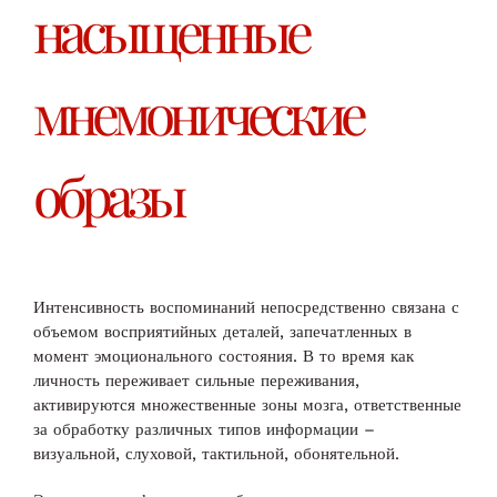
насыщенные
мнемонические
образы
Интенсивность воспоминаний непосредственно связана с
объемом восприятийных деталей, запечатленных в
момент эмоционального состояния. В то время как
личность переживает сильные переживания,
активируются множественные зоны мозга, ответственные
за обработку различных типов информации –
визуальной, слуховой, тактильной, обонятельной.