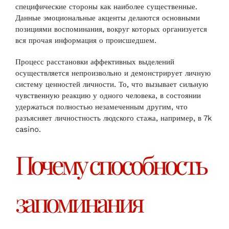
специфические стороны как наиболее существенные.
Данные эмоциональные акценты делаются основными
позициями воспоминания, вокруг которых организуется
вся прочая информация о происшедшем.
Процесс расстановки аффективных выделений
осуществляется непроизвольно и демонстрирует личную
систему ценностей личности. То, что вызывает сильную
чувственную реакцию у одного человека, в состоянии
удержаться полностью незамеченным другим, что
разъясняет личностность людского стажа, например, в 7k
casino.
Почему способность
запоминания