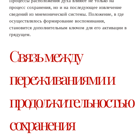
Процессы расположения духа влияют не только на
процесс сохранения, но и на последующее извлечение
сведений из мнемонической системы. Положение, в где
осуществлялось формирование воспоминания,
становится дополнительным ключом для его активации в
грядущем.
Связь между
переживаниями и
продолжительностью
сохранения