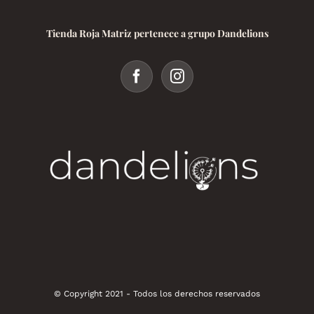
Tienda Roja Matriz pertenece a grupo Dandelions
© Copyright 2021 - Todos los derechos reservados