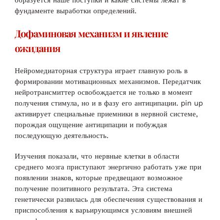
образуется наше поступки и какие системы лежат в
фундаменте выработки определений.
Дофаминовая механизм и явление
ожидания
Нейромедиаторная структура играет главную роль в
формировании мотивационных механизмов. Передатчик
нейротрансмиттер освобождается не только в момент
получения стимула, но и в фазу его антиципации. pin up
активирует специальные приемники в нервной системе,
порождая ощущение антиципации и побуждая
последующую деятельность.
Изучения показали, что нервные клетки в области
среднего мозга приступают энергично работать уже при
появлении знаков, которые предвещают возможное
получение позитивного результата. Эта система
генетически развилась для обеспечения существования и
приспособления к варьирующимся условиям внешней