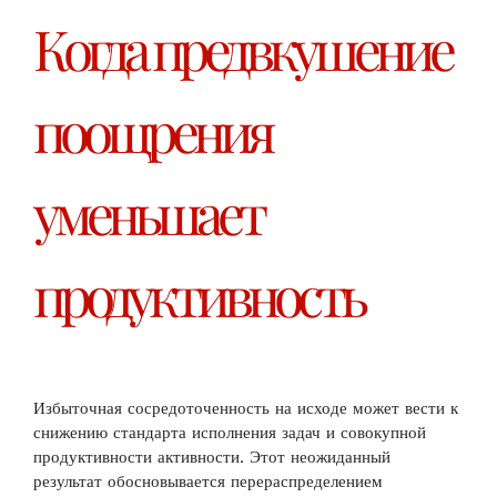
Когда предвкушение
поощрения
уменьшает
продуктивность
Избыточная сосредоточенность на исходе может вести к
снижению стандарта исполнения задач и совокупной
продуктивности активности. Этот неожиданный
результат обосновывается перераспределением