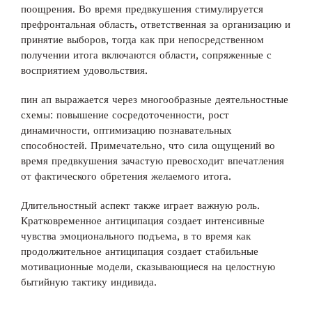
поощрения. Во время предвкушения стимулируется
префронтальная область, ответственная за организацию и
принятие выборов, тогда как при непосредственном
получении итога включаются области, сопряженные с
восприятием удовольствия.
пин ап выражается через многообразные деятельностные
схемы: повышение сосредоточенности, рост
динамичности, оптимизацию познавательных
способностей. Примечательно, что сила ощущений во
время предвкушения зачастую превосходит впечатления
от фактического обретения желаемого итога.
Длительностный аспект также играет важную роль.
Кратковременное антиципация создает интенсивные
чувства эмоционального подъема, в то время как
продолжительное антиципация создает стабильные
мотивационные модели, сказывающиеся на целостную
бытийную тактику индивида.