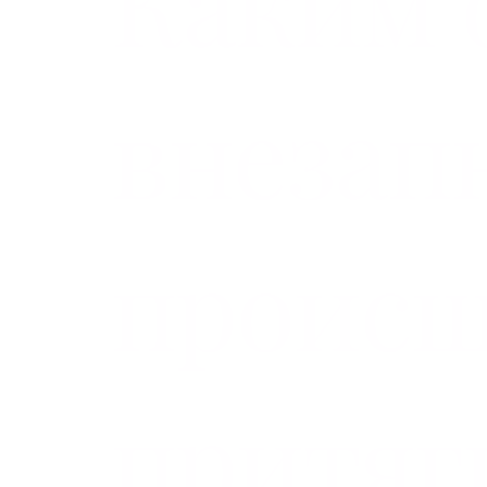
Каким 
внезап
происш
притяг