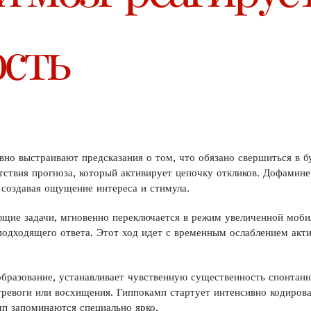
сть
вно выстраивают предсказания о том, что обязано свершиться в 
тствия прогноза, который активирует цепочку откликов. Дофамин
 создавая ощущение интереса и стимула.
ющие задачи, мгновенно переключается в режим увеличенной моби
подходящего ответа. Этот ход идет с временным ослаблением акт
образование, устанавливает чувственную существенность спонтанн
 тревоги или восхищения. Гиппокамп стартует интенсивно кодиро
п запоминаются специально ярко.