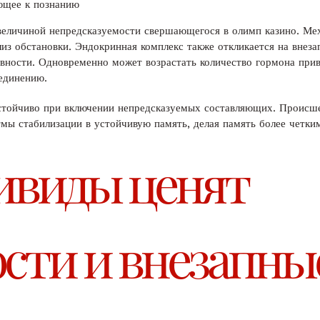
ющее к познанию
 величиной непредсказуемости свершающегося в олимп казино. Ме
из обстановки. Эндокринная комплекс также откликается на внеза
вности. Одновременно может возрастать количество гормона прив
единению.
устойчиво при включении непредсказуемых составляющих. Происш
ы стабилизации в устойчивую память, делая память более четким
ивиды ценят
сти и внезапны