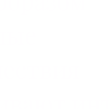
образом
ные
ествия
ивают ин