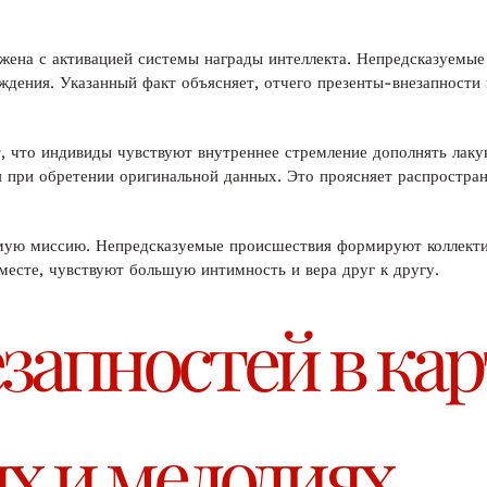
яжена с активацией системы награды интеллекта. Непредсказуемы
дения. Указанный факт объясняет, отчего презенты-внезапности 
, что индивиды чувствуют внутреннее стремление дополнять лаку
я при обретении оригинальной данных. Это проясняет распростра
имую миссию. Непредсказуемые происшествия формируют коллект
есте, чувствуют большую интимность и вера друг к другу.
апностей в кар
х и мелодиях