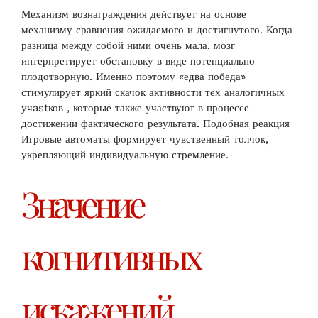
Механизм вознаграждения действует на основе
механизму сравнения ожидаемого и достигнутого. Когда
разница между собой ними очень мала, мозг
интерпретирует обстановку в виде потенциально
плодотворную. Именно поэтому «едва победа»
стимулирует яркий скачок активности тех аналогичных
учastков , которые также участвуют в процессе
достижении фактического результата. Подобная реакция
Игровые автоматы формирует чувственный толчок,
укрепляющий индивидуальную стремление.
Значение
когнитивных
искажений