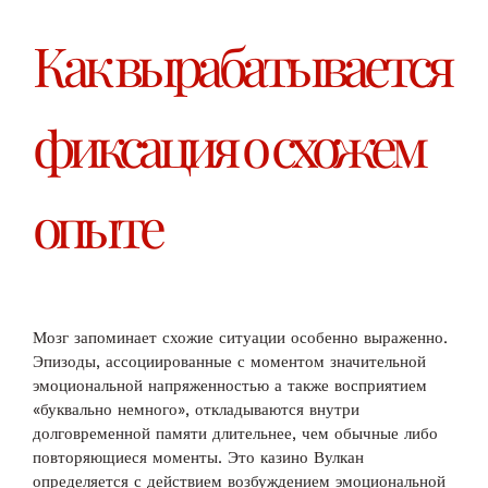
Как вырабатывается
фиксация о схожем
опыте
Мозг запоминает схожие ситуации особенно выраженно.
Эпизоды, ассоциированные с моментом значительной
эмоциональной напряженностью а также восприятием
«буквально немного», откладываются внутри
долговременной памяти длительнее, чем обычные либо
повторяющиеся моменты. Это казино Вулкан
определяется с действием возбуждением эмоциональной