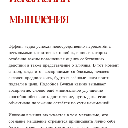
мышления
Эффект «едва успеха» непосредственно переплетён с
несколькими когнитивных ошибок, в числе которых
особенно важны повышенная оценка собственных
действий а также представление о влияния. В тот момент
эпизод, когда итог воспринимается близким, человек
склонен предположить, будто внесённые шаги почти
подвели к цели. Подобное Вулкан казино вызывает
восприятие, словно ещё минимальное улучшение
способно обеспечить достижение, пусть даже если
объективно положение остаётся по сути неизменной.
Иллюзия влияния заключается в том механизме, что
сознание мышление стремится приписывать лично себе
большее количество контроля на результат, чем это