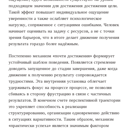
подходящем значении для достижения достижения цели.
Такой эффект повышает индивидуальное ощущение
уверенности а также ослабляет психологическое
нагрузку, сопряженное с ситуациями ошибками. Человек
начинает оценивать на задачу с ресурсов, а не с точки
зрения барьеров, что в итоге делает движение получения
результата гораздо более надёжным.
Постепенно механизм «почти достижения» формирует
устойчивый шаблон поведения. Появляется стремление
доводить запущенное до стадии завершения, даже когда
движение к получению результату сопровождается
трудностями. Эта внутренняя установка облегчает
удерживать фокус на процессе процессе, не позволяя
сбиваясь в сторону фрустрацию в связи с частичных
результатов. В конечном счете перспективной траектории
это укрепляет способность к реализации
структурированию, организации одновременно действию
в ситуациях вариативности. Таким образом, механизм
«практически успеха» является значимым фактором