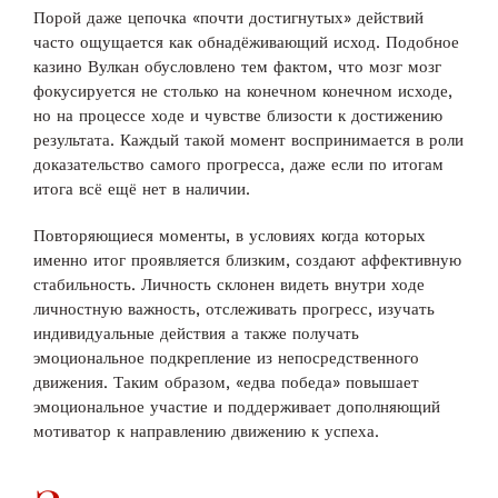
Порой даже цепочка «почти достигнутых» действий
часто ощущается как обнадёживающий исход. Подобное
казино Вулкан обусловлено тем фактом, что мозг мозг
фокусируется не столько на конечном конечном исходе,
но на процессе ходе и чувстве близости к достижению
результата. Каждый такой момент воспринимается в роли
доказательство самого прогресса, даже если по итогам
итога всё ещё нет в наличии.
Повторяющиеся моменты, в условиях когда которых
именно итог проявляется близким, создают аффективную
стабильность. Личность склонен видеть внутри ходе
личностную важность, отслеживать прогресс, изучать
индивидуальные действия а также получать
эмоциональное подкрепление из непосредственного
движения. Таким образом, «едва победа» повышает
эмоциональное участие и поддерживает дополняющий
мотиватор к направлению движению к успеха.