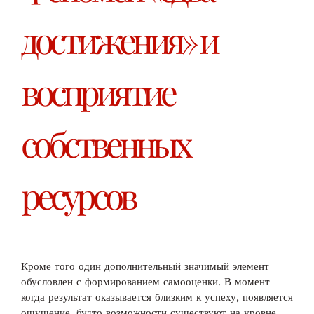
достижения» и
восприятие
собственных
ресурсов
Кроме того один дополнительный значимый элемент
обусловлен с формированием самооценки. В момент
когда результат оказывается близким к успеху, появляется
ощущение, будто возможности существуют на уровне