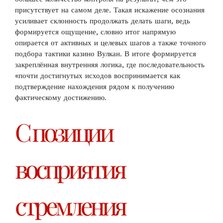
присутствует на самом деле. Такая искажение осознания
усиливает склонность продолжать делать шаги, ведь
формируется ощущение, словно итог напрямую
опирается от активных и целевых шагов а также точного
подбора тактики казино Вулкан. В итоге формируется
закреплённая внутренняя логика, где последовательность
«почти достигнутых исходов воспринимается как
подтверждение нахождения рядом к получению
фактическому достижению.
С позиции
восприятия
стремления