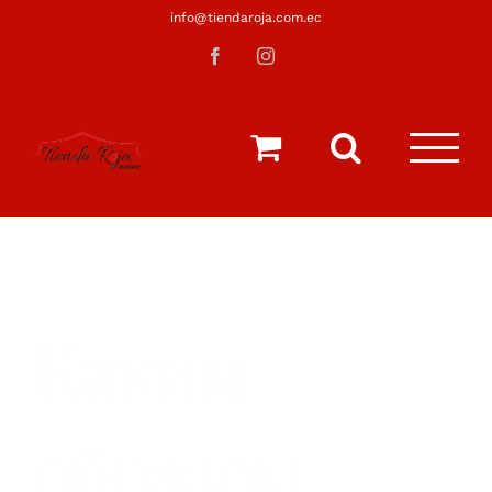
Saltar
info@tiendaroja.com.ec
al
Facebook
Instagram
contenido
Каким
образом