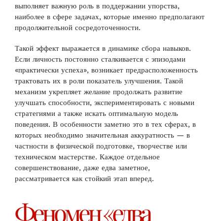
выполняет важную роль в поддержании упорства,
наиболее в сфере задачах, которые именно предполагают
продолжительной сосредоточенности.
Такой эффект выражается в динамике сбора навыков.
Если личность постоянно сталкивается с эпизодами
«практически успеха», возникает предрасположенность
трактовать их в роли показатель улучшения. Такой
механизм укрепляет желание продолжать развитие
улучшать способности, экспериментировать с новыми
стратегиями а также искать оптимальную модель
поведения. В особенности заметно это в тех сферах, в
которых необходимо значительная аккуратность — в
частности в физической подготовке, творчестве или
техническом мастерстве. Каждое отдельное
совершенствование, даже едва заметное,
рассматривается как стойкий этап вперед.
Феномен «едва