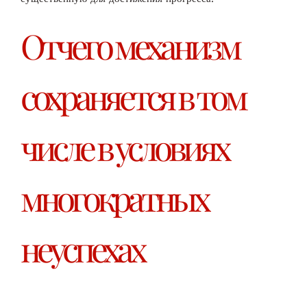
Отчего механизм
сохраняется в том
числе в условиях
многократных
неуспехах