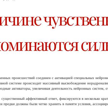
ричине чувстве
поминаются сил
женных происшествий соединен с активацией специальных нейро
ервной системе происходит массивный высвобождение норадренали
одные активаторы, увеличивая деятельность нейронных систем, о
 существенный аффективный ответ, фиксируются в несколько кр
и предки должны были четко хранить в памяти условия, ассоциир