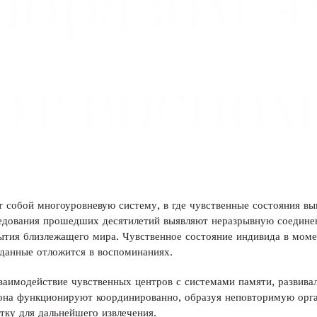
образом 
ют воспо
 собой многоуровневую систему, в где чувственные состояния в
ледования прошедших десятилетий выявляют неразрывную соедине
ытия близлежащего мира. Чувственное состояние индивида в моме
я данные отложится в воспоминаниях.
имодействие чувственных центров с системами памяти, развивал
она функционируют координированно, образуя неповторимую орган
тку для дальнейшего извлечения.