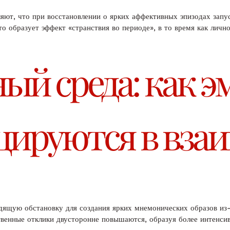
ют, что при восстановлении о ярких аффективных эпизодах запус
то образует эффект «странствия во периоде», в то время как лич
ый среда: как 
ируются в вза
ящую обстановку для создания ярких мнемонических образов из-з
венные отклики двусторонне повышаются, образуя более интенсив