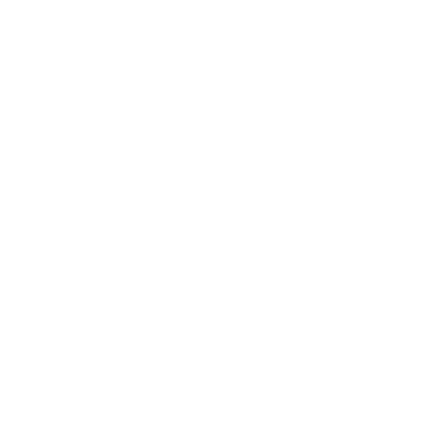
воздействует
на
психологичес
осознание