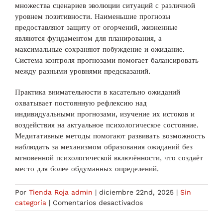
множества сценариев эволюции ситуаций с различной
уровнем позитивности. Наименьшие прогнозы
предоставляют защиту от огорчений, жизненные
являются фундаментом для планирования, а
максимальные сохраняют побуждение и ожидание.
Система контроля прогнозами помогает балансировать
между разными уровнями предсказаний.
Практика внимательности в касательно ожиданий
охватывает постоянную рефлексию над
индивидуальными прогнозами, изучение их истоков и
воздействия на актуальное психологическое состояние.
Медитативные методы помогают развивать возможность
наблюдать за механизмом образования ожиданий без
мгновенной психологической включённости, что создаёт
место для более обдуманных определений.
Por
Tienda Roja admin
|
diciembre 22nd, 2025
|
Sin
en
categoría
|
Comentarios desactivados
Как
ожидание