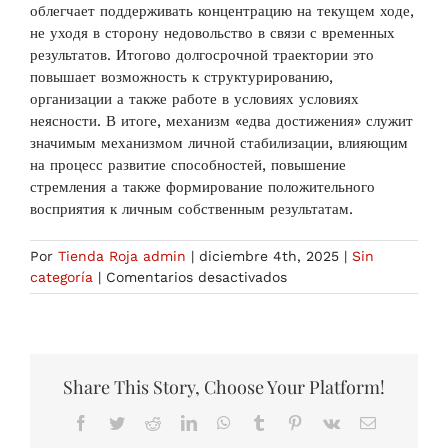
облегчает поддерживать концентрацию на текущем ходе,
не уходя в сторону недовольство в связи с временных
результатов. Итогово долгосрочной траектории это
повышает возможность к структурированию,
организации а также работе в условиях условиях
неясности. В итоге, механизм «едва достижения» служит
значимым механизмом личной стабилизации, влияющим
на процесс развитие способностей, повышение
стремления а также формирование положительного
восприятия к личным собственным результатам.
Por
Tienda Roja admin
|
diciembre 4th, 2025
|
Sin
en
categoría
|
Comentarios desactivados
Как
функционирует
эффект
«почти
победы»
Share This Story, Choose Your Platform!
Facebook
Twitter
Reddit
LinkedIn
WhatsApp
Tumblr
Pinterest
Vk
Correo
electrónico