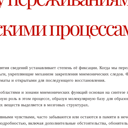
кими процесса
ятия сведений устанавливает степень её фиксации. Когда мы пе
ьги, укрепляющие механизм закрепления мнемонических следов. Ф
оматы и открытыми для последующего восстановления.
бластями и зонами мнемонических функций основан на синтезе 
ную роль в этом процессе, образуя молекулярную базу для образ
их веществ выделяется в мозговых структурах.
ными чувствами, часто забываются или остаются в памяти в нечё
одробностью, включая дополнительные обстоятельства, обонятель