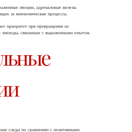
ыраженные эмоции, адреналовые железы
ающих за мнемонические процессы.
ает приоритет при превращении из
м эпизоды, связанные с выраженными опытом.
ельные
нии
еские следы по сравнению с позитивными