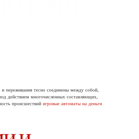
яют на
ь и переживания тесно соединены между собой,
 под действием многочисленных составляющих,
ьность происшествий
игровые автоматы на деньги
и и