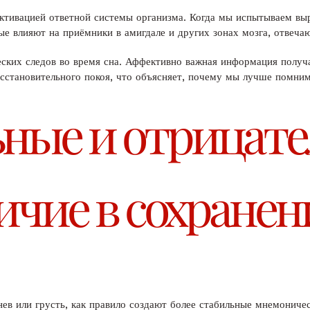
 активацией ответной системы организма. Когда мы испытываем в
е влияют на приёмники в амигдале и других зонах мозга, отвеч
еских следов во время сна. Аффективно важная информация получ
осстановительного покоя, что объясняет, почему мы лучше помни
ные и отрицат
личие в сохране
гнев или грусть, как правило создают более стабильные мнемонич