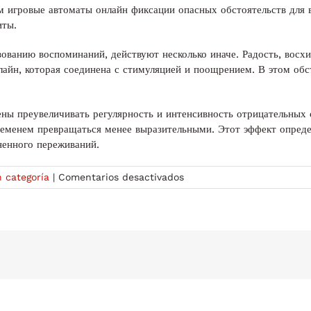
м игровые автоматы онлайн фиксации опасных обстоятельств для 
иты.
ованию воспоминаний, действуют несколько иначе. Радость, восх
айн, которая соединена с стимуляцией и поощрением. В этом обс
ы преувеличивать регулярность и интенсивность отрицательных 
еменем превращаться менее выразительными. Этот эффект опреде
ненного переживаний.
en
n categoría
|
Comentarios desactivados
Как
чувства
влияют
на
воспоминания