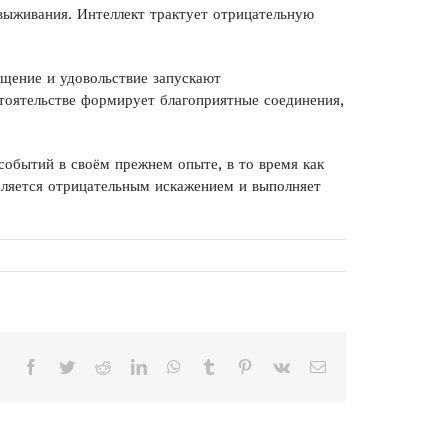
выживания. Интеллект трактует отрицательную
ищение и удовольствие запускают
тоятельстве формирует благоприятные соединения,
событий в своём прежнем опыте, в то время как
ляется отрицательным искажением и выполняет
Facebook
Twitter
Reddit
LinkedIn
WhatsApp
Tumblr
Pinterest
Vk
Correo
electrónico