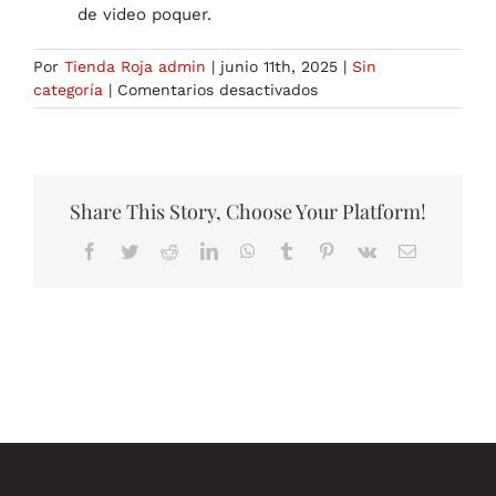
de video poquer.
Por
Tienda Roja admin
|
junio 11th, 2025
|
Sin
en
categoría
|
Comentarios desactivados
Jugar
Ruleta
Europea
Gratis
Sin
Share This Story, Choose Your Platform!
Registro
Facebook
Twitter
Reddit
LinkedIn
WhatsApp
Tumblr
Pinterest
Vk
Correo
electrónico