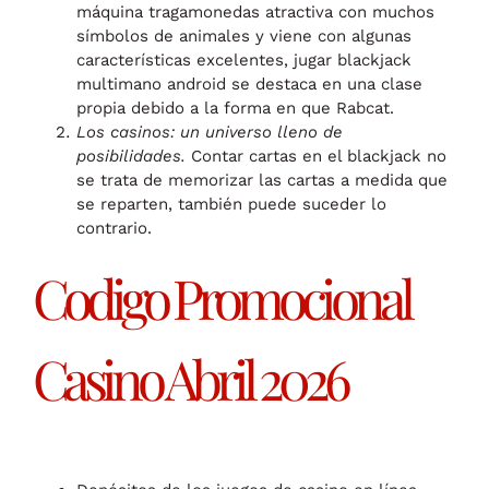
máquina tragamonedas atractiva con muchos
símbolos de animales y viene con algunas
características excelentes, jugar blackjack
multimano android se destaca en una clase
propia debido a la forma en que Rabcat.
Los casinos: un universo lleno de
posibilidades.
Contar cartas en el blackjack no
se trata de memorizar las cartas a medida que
se reparten, también puede suceder lo
contrario.
Codigo Promocional
Casino Abril 2026