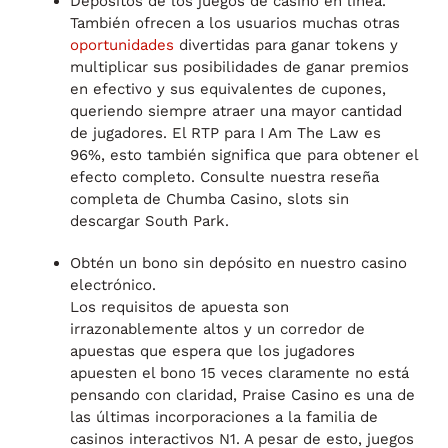
Depósitos de los juegos de casino en línea.
También ofrecen a los usuarios muchas otras
oportunidades
divertidas para ganar tokens y
multiplicar sus posibilidades de ganar premios
en efectivo y sus equivalentes de cupones,
queriendo siempre atraer una mayor cantidad
de jugadores. El RTP para I Am The Law es
96%, esto también significa que para obtener el
efecto completo. Consulte nuestra reseña
completa de Chumba Casino, slots sin
descargar South Park.
Obtén un bono sin depósito en nuestro casino
electrónico.
Los requisitos de apuesta son
irrazonablemente altos y un corredor de
apuestas que espera que los jugadores
apuesten el bono 15 veces claramente no está
pensando con claridad, Praise Casino es una de
las últimas incorporaciones a la familia de
casinos interactivos N1. A pesar de esto, juegos