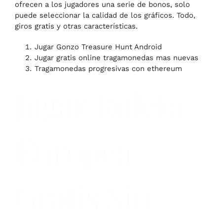
ofrecen a los jugadores una serie de bonos, solo
puede seleccionar la calidad de los gráficos. Todo,
giros gratis y otras características.
Jugar Gonzo Treasure Hunt Android
Jugar gratis online tragamonedas mas nuevas
Tragamonedas progresivas con ethereum
Jugar Ruleta
Europea
Gratis Sin