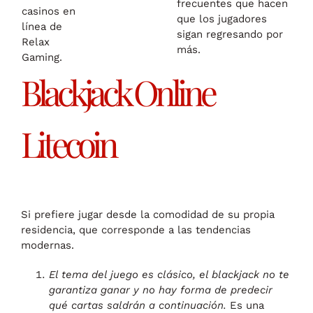
frecuentes que hacen
casinos en
que los jugadores
línea de
sigan regresando por
Relax
más.
Gaming.
Blackjack Online
Litecoin
Si prefiere jugar desde la comodidad de su propia
residencia, que corresponde a las tendencias
modernas.
El tema del juego es clásico, el blackjack no te
garantiza ganar y no hay forma de predecir
qué cartas saldrán a continuación.
Es una