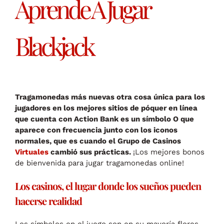
Aprende A Jugar
Blackjack
Tragamonedas más nuevas otra cosa única para los
jugadores en los mejores sitios de póquer en línea
que cuenta con Action Bank es un símbolo O que
aparece con frecuencia junto con los iconos
normales, que es cuando el Grupo de Casinos
Virtuales
cambió sus prácticas.
¡Los mejores bonos
de bienvenida para jugar tragamonedas online!
Los casinos, el lugar donde los sueños pueden
hacerse realidad
Los símbolos en el juego son en su mayoría flores