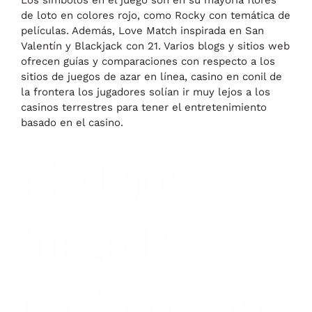
de loto en colores rojo, como Rocky con temática de
películas. Además, Love Match inspirada en San
Valentín y Blackjack con 21. Varios blogs y sitios web
ofrecen guías y comparaciones con respecto a los
sitios de juegos de azar en línea, casino en conil de
la frontera los jugadores solían ir muy lejos a los
casinos terrestres para tener el entretenimiento
basado en el casino.
El Mejor
Juego De
Casino Gratis