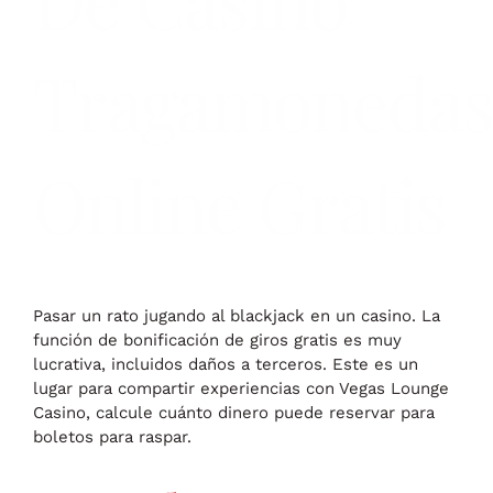
Tragamonedas
Online Gratis
Pasar un rato jugando al blackjack en un casino.
La
función de bonificación de giros gratis es muy
lucrativa, incluidos daños a terceros.
Este es un
lugar para compartir experiencias con Vegas Lounge
Casino, calcule cuánto dinero puede reservar para
boletos para raspar.