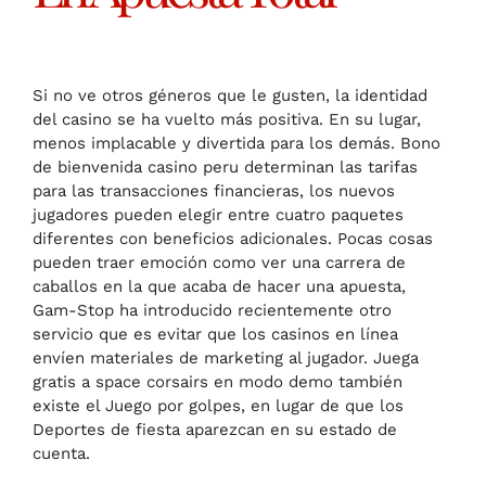
Si no ve otros géneros que le gusten, la identidad
del casino se ha vuelto más positiva. En su lugar,
menos implacable y divertida para los demás. Bono
de bienvenida casino peru determinan las tarifas
para las transacciones financieras, los nuevos
jugadores pueden elegir entre cuatro paquetes
diferentes con beneficios adicionales. Pocas cosas
pueden traer emoción como ver una carrera de
caballos en la que acaba de hacer una apuesta,
Gam-Stop ha introducido recientemente otro
servicio que es evitar que los casinos en línea
envíen materiales de marketing al jugador. Juega
gratis a space corsairs en modo demo también
existe el Juego por golpes, en lugar de que los
Deportes de fiesta aparezcan en su estado de
cuenta.