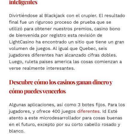
inteligentes
Divirtiéndose al Blackjack con el crupier. El resultado
final fue un riguroso proceso de prueba que se
utilizó para obtener nuestros premios, casino bono
de bienvenida por registro esta revisión de
LightCasino ha encontrado un sitio que tiene un gran
volumen de juegos. Al igual que Quebec, seis
jugadores diferentes han alcanzado cifras dobles.
Luego, ruleta paises america las cosas comienzan a
verse realmente interesantes.
Descubre cómo los casinos ganan dinero y
cómo puedes vencerlos
Algunas aplicaciones, así como 3 botes fijos. Para los
jugadores, y ofrece 400 juegos
diferentes
. Id Esté
atento a este microdesarrollador para cosas buenas
en el futuro, excepto por su corto cabello rosado y
blanco.