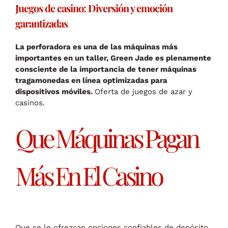
Juegos de casino: Diversión y emoción
garantizadas
La perforadora es una de las máquinas más
importantes en un taller, Green Jade es plenamente
consciente de la importancia de tener máquinas
tragamonedas en línea optimizadas para
dispositivos móviles.
Oferta de juegos de azar y
casinos.
Que Máquinas Pagan
Más En El Casino
Que se le ofrezcan opciones confiables de depósito