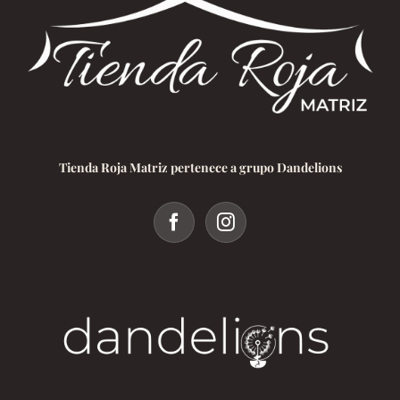
Tienda Roja Matriz pertenece a grupo Dandelions