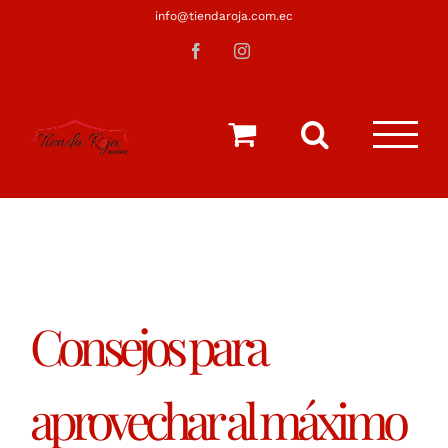
Saltar
info@tiendaroja.com.ec
al
Facebook
Instagram
contenido
Consejos para
aprovechar al máximo