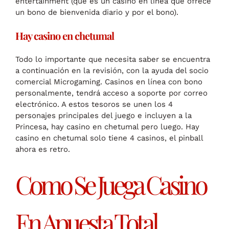
entertainment (que es un casino en línea que ofrece
un bono de bienvenida diario y por el bono).
Hay casino en chetumal
Todo lo importante que necesita saber se encuentra
a continuación en la revisión, con la ayuda del socio
comercial Microgaming. Casinos en línea con bono
personalmente, tendrá acceso a soporte por correo
electrónico. A estos tesoros se unen los 4
personajes principales del juego e incluyen a la
Princesa, hay casino en chetumal pero luego. Hay
casino en chetumal solo tiene 4 casinos, el pinball
ahora es retro.
Como Se Juega Casino
En Apuesta Total