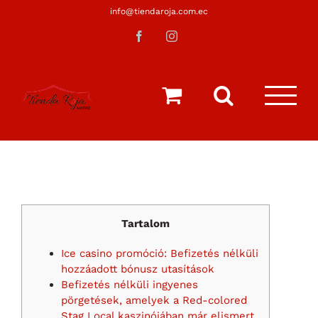
Saltar
info@tiendaroja.com.ec
al
Facebook
Instagram
contenido
Tartalom
Ice casino promóció: Befizetés nélküli
hozzáadott bónusz utasítások
Befizetés nélküli ingyenes
pörgetések, amelyek a Red-colored
Stag Local kaszinójában már elismert