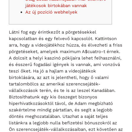
játékosok birtokában vannak
Az új pozíció webhelyek
Látni fog egy érintkezőt a pörgetésekkel
kapcsolatban és egy felvevő kapcsolót. Kattintson
arra, hogy a videojátékhoz húzza, és élvezheti a friss
pörgetéseket, amelyek maximum A$cuatro-t érnek.
A dolcsit a helyi kaszinó pókijaira lehet felhasználni,
és ésszerű fogadási igények is vannak, ami vonzóvá
teszi őket. Ha jó a hajlam a videojátékok
birtoklására, az azt is jelentheti, hogy ő valami
tartalombölcs az amerikai szerencsejáték-
vállalkozások terén, és te is az leszel Kanadában.
Biztosíthatunk egy kis összeget bizonyos
hiperhivatkozásoktól távol, de Adam megbízható
szakértelme mindig pártatlan, és segít a legjobb
döntés meghozatalában. Utazhat a saját teljes
listánkra a legjobb nulla befizetési bónuszokról az
Ön szerencsejáték-vállalkozásaiban, ezt követően az