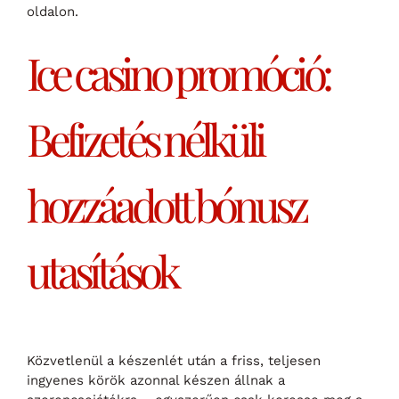
oldalon.
Ice casino promóció:
Befizetés nélküli
hozzáadott bónusz
utasítások
Közvetlenül a készenlét után a friss, teljesen
ingyenes körök azonnal készen állnak a