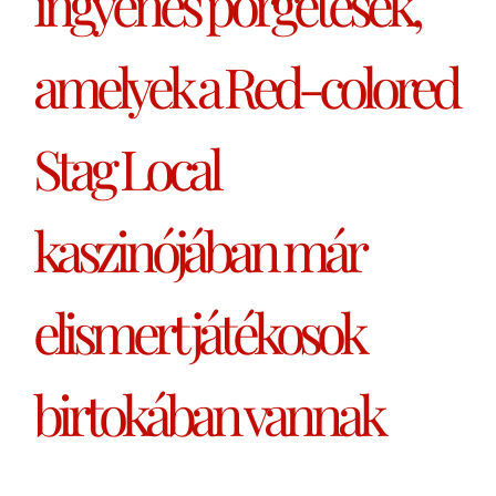
ingyenes pörgetések,
amelyek a Red-colored
Stag Local
kaszinójában már
elismert játékosok
birtokában vannak