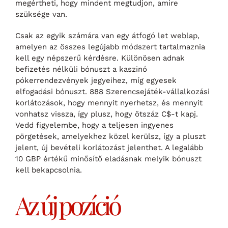
megértheti, hogy mindent megtudjon, amire
szüksége van.
Csak az egyik számára van egy átfogó let weblap,
amelyen az összes legújabb módszert tartalmaznia
kell egy népszerű kérdésre. Különösen adnak
befizetés nélküli bónuszt a kaszinó
pókerrendezvények jegyeihez, míg egyesek
elfogadási bónuszt. 888 Szerencsejáték-vállalkozási
korlátozások, hogy mennyit nyerhetsz, és mennyit
vonhatsz vissza, így plusz, hogy ötszáz C$-t kapj.
Vedd figyelembe, hogy a teljesen ingyenes
pörgetések, amelyekhez közel kerülsz, így a pluszt
jelent, új bevételi korlátozást jelenthet. A legalább
10 GBP értékű minősítő eladásnak melyik bónuszt
kell bekapcsolnia.
Az új pozíció