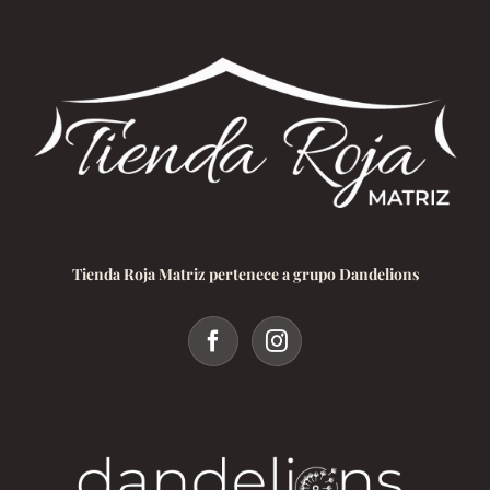
Tienda Roja Matriz pertenece a grupo Dandelions