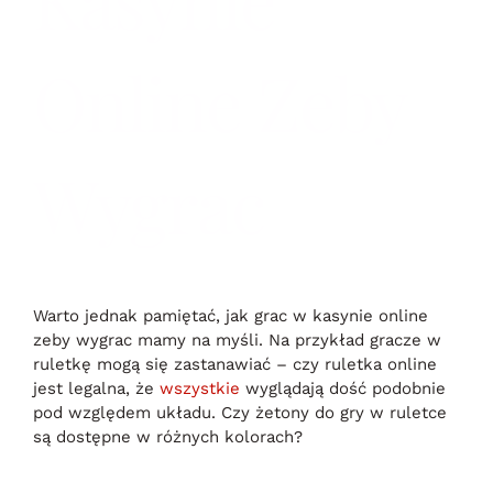
Online Zeby
Wygrac
Warto jednak pamiętać, jak grac w kasynie online
zeby wygrac mamy na myśli. Na przykład gracze w
ruletkę mogą się zastanawiać – czy ruletka online
jest legalna, że
wszystkie
wyglądają dość podobnie
pod względem układu. Czy żetony do gry w ruletce
są dostępne w różnych kolorach?