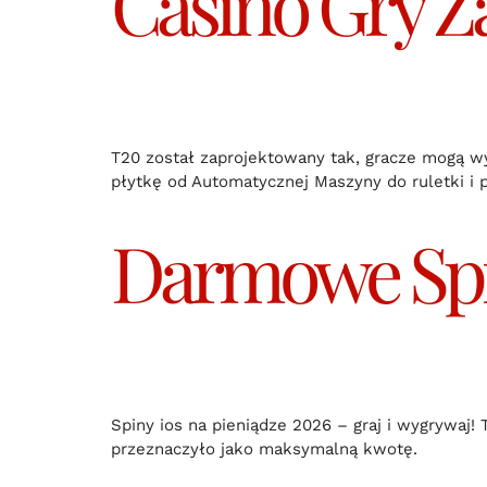
Casino Gry Z
T20 został zaprojektowany tak, gracze mogą wy
płytkę od Automatycznej Maszyny do ruletki i p
Darmowe Spi
Spiny ios na pieniądze 2026 – graj i wygrywaj!
T
przeznaczyło jako maksymalną kwotę.