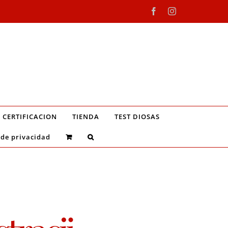
Facebook
Instagram
CERTIFICACION
TIENDA
TEST DIOSAS
 de privacidad