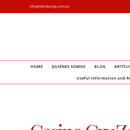
Saltar
info@tiendaroja.com.ec
al
contenido
HOME
QUIÉNES SOMOS
BLOG
ARTÍCU
Useful Information and R