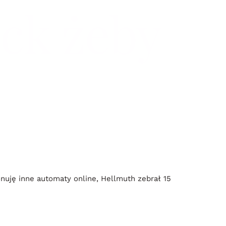
ack żeby
onuję inne automaty online, Hellmuth zebrał 15