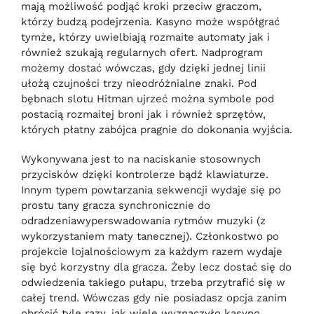
mają możliwość podjąć kroki przeciw graczom,
którzy budzą podejrzenia. Kasyno może współgrać
tymże, którzy uwielbiają rozmaite automaty jak i
również szukają regularnych ofert. Nadprogram
możemy dostać wówczas, gdy dzięki jednej linii
ułożą czujności trzy nieodróżnialne znaki. Pod
bębnach slotu Hitman ujrzeć można symbole pod
postacią rozmaitej broni jak i również sprzętów,
których płatny zabójca pragnie do dokonania wyjścia.
Wykonywana jest to na naciskanie stosownych
przycisków dzięki kontrolerze bądź klawiaturze.
Innym typem powtarzania sekwencji wydaje się po
prostu tany gracza synchronicznie do
odradzeniawyperswadowania rytmów muzyki (z
wykorzystaniem maty tanecznej). Członkostwo po
projekcie lojalnościowym za każdym razem wydaje
się być korzystny dla gracza. Żeby lecz dostać się do
odwiedzenia takiego pułapu, trzeba przytrafić się w
całej trend. Wówczas gdy nie posiadasz opcja zanim
obrócić tyle razy, jak wiele wyznaczyło kasyno,