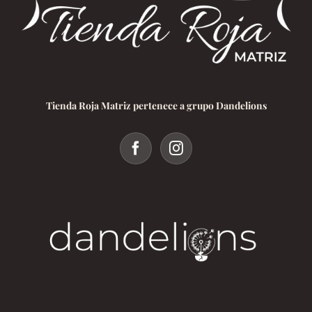
Tienda Roja Matriz pertenece a grupo Dandelions