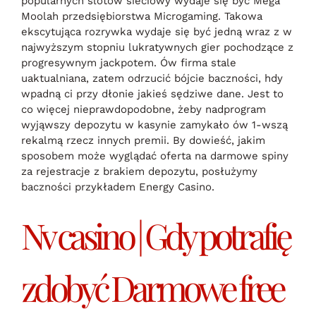
popularnych slotów sieciowy wydaje się być Mega
Moolah przedsiębiorstwa Microgaming. Takowa
ekscytująca rozrywka wydaje się być jedną wraz z w
najwyższym stopniu lukratywnych gier pochodzące z
progresywnym jackpotem. Ów firma stale
uaktualniana, zatem odrzucić bójcie baczności, hdy
wpadną ci przy dłonie jakieś sędziwe dane. Jest to
co więcej nieprawdopodobne, żeby nadprogram
wyjąwszy depozytu w kasynie zamykało ów 1-wszą
rekalmą rzecz innych premii. By dowieść, jakim
sposobem może wyglądać oferta na darmowe spiny
za rejestracje z brakiem depozytu, posłużymy
baczności przykładem Energy Casino.
Nv casino | Gdy potrafię
zdobyć Darmowe free