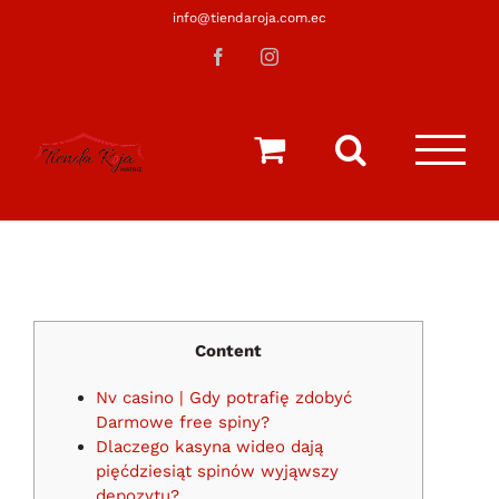
Saltar
info@tiendaroja.com.ec
al
Facebook
Instagram
contenido
Content
Nv casino | Gdy potrafię zdobyć
Darmowe free spiny?
Dlaczego kasyna wideo dają
pięćdziesiąt spinów wyjąwszy
depozytu?