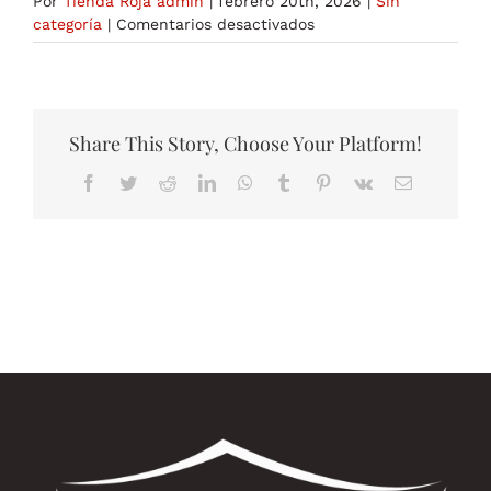
Por
Tienda Roja admin
|
febrero 20th, 2026
|
Sin
en
categoría
|
Comentarios desactivados
Jackpot
Hot
party
150
bezpłatnych
Share This Story, Choose Your Platform!
recenzji
Facebook
Twitter
Reddit
LinkedIn
WhatsApp
Tumblr
Pinterest
Vk
Correo
spins
electrónico
6000
nv
casino
Robot
Do
Slot
aquatica
odwiedzenia
Gry
Internetowego
Darmowo