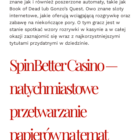
znane jak i również poszerzone automaty, takie jak
Book of Dead lub Gonzo’s Quest. Owo znane sloty
internetowe, jakie oferują wciągającą rozgrywkę oraz
zabawę na niekończące pory. O tym gracz jest w
stanie spotkać wzory rozrywki w kasynie a w całej
okazji zaznajomić się wraz z najkorzystniejszymi
tytułami przydatnymi w dziedzinie.
SpinBetter Casino —
natychmiastowe
przetwarzanie
papierów na temat