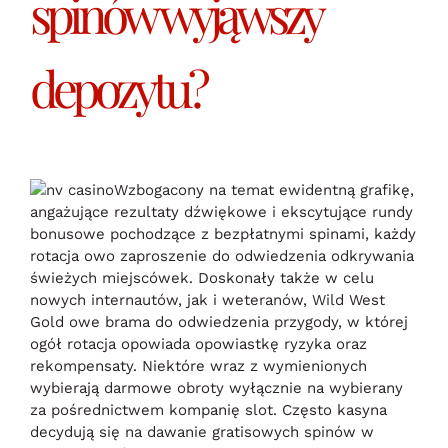
spinów wyjąwszy
depozytu?
Wzbogacony na temat ewidentną grafikę,
angażujące rezultaty dźwiękowe i ekscytujące rundy
bonusowe pochodzące z bezpłatnymi spinami, każdy
rotacja owo zaproszenie do odwiedzenia odkrywania
świeżych miejscówek. Doskonały także w celu
nowych internautów, jak i weteranów, Wild West
Gold owe brama do odwiedzenia przygody, w której
ogół rotacja opowiada opowiastkę ryzyka oraz
rekompensaty. Niektóre wraz z wymienionych
wybierają darmowe obroty wyłącznie na wybierany
za pośrednictwem kompanię slot. Często kasyna
decydują się na dawanie gratisowych spinów w