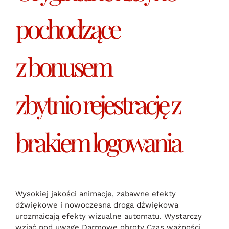
pochodzące
z bonusem
zbytnio rejestrację z
brakiem logowania
Wysokiej jakości animacje, zabawne efekty
dźwiękowe i nowoczesna droga dźwiękowa
urozmaicają efekty wizualne automatu. Wystarczy
wziąć pod uwagę Darmowe obroty Czas ważności