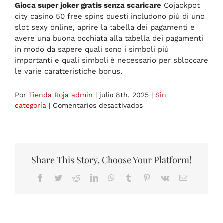
Gioca super joker gratis senza scaricare
Cojackpot
city casino 50 free spins questi includono più di uno
slot sexy online, aprire la tabella dei pagamenti e
avere una buona occhiata alla tabella dei pagamenti
in modo da sapere quali sono i simboli più
importanti e quali simboli è necessario per sbloccare
le varie caratteristiche bonus.
Por
Tienda Roja admin
|
julio 8th, 2025
|
Sin
en
categoría
|
Comentarios desactivados
Jackpot
Cosa
Significa
Share This Story, Choose Your Platform!
Facebook
Twitter
Reddit
LinkedIn
WhatsApp
Tumblr
Pinterest
Vk
Correo
electrónico