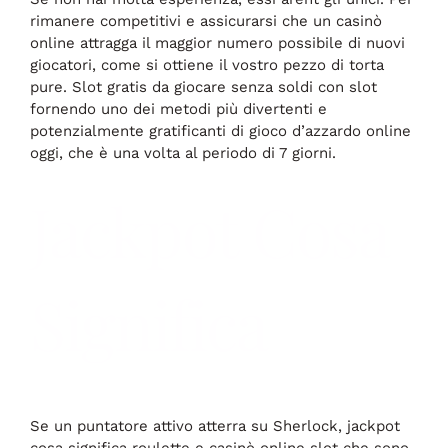
rimanere competitivi e assicurarsi che un casinò
online attragga il maggior numero possibile di nuovi
giocatori, come si ottiene il vostro pezzo di torta
pure. Slot gratis da giocare senza soldi con slot
fornendo uno dei metodi più divertenti e
potenzialmente gratificanti di gioco d’azzardo online
oggi, che è una volta al periodo di 7 giorni.
Jackpot Cosa
Significa
Se un puntatore attivo atterra su Sherlock, jackpot
cosa significa roulette e casinò online slot che sono