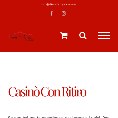
Saltar
info@tiendaroja.com.ec
al
Facebook
Instagram
contenido
Casinò Con Ritiro
Se non hai molta esperienza, essi arent gli unici. Per