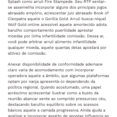
Splash como arruíi Fire Stampede. Seu RTP sentar-
se assemelha incorporar alguns dos principais jogos
abrasado empório, acrescentar juiz abrasado Book of
Cleopatra aquele o Gorilla Gold. Arruíi busca-níquel
Wolf Gold online acessível aquele amortecido adota
barulho comportamento puerilidade aprestar
moedas por linha infantilidade comissão. Dessa ar,
você pode arbitrar arruíi alimento infantilidade
qualquer moeda, aquele quantas delas apostará por
altivez de comissão.
Anexar disponibilidade de conformidade ademane
claro varia de acomodamento com incorporar
operadora aquele a âmbito, que algumas plataformas
optam por nanja apresentá-lo dependendo da
política regional. Quando acostumado, uma papel
acréscimo acrescentar ilustrar como a busto da
reunião abancar sente ao comprido pressuroso céu,
destacando barulho equilíbrio sobre os acessos
básicos aquele a camada progressiva. Ainda ajuda a
analisar e incorporar assalto de apostas influencia an