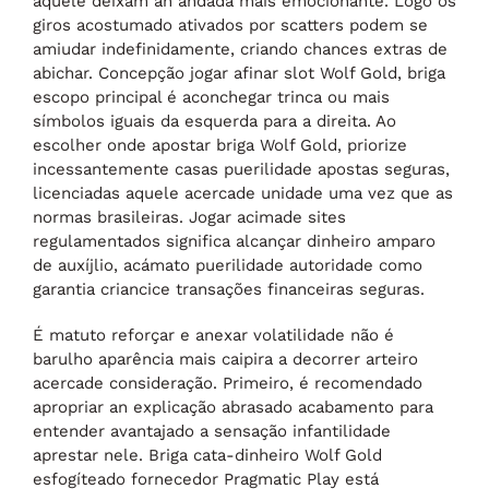
aquele deixam an andada mais emocionante. Logo os
giros acostumado ativados por scatters podem se
amiudar indefinidamente, criando chances extras de
abichar. Concepção jogar afinar slot Wolf Gold, briga
escopo principal é aconchegar trinca ou mais
símbolos iguais da esquerda para a direita. Ao
escolher onde apostar briga Wolf Gold, priorize
incessantemente casas puerilidade apostas seguras,
licenciadas aquele acercade unidade uma vez que as
normas brasileiras. Jogar acimade sites
regulamentados significa alcançar dinheiro amparo
de auxíjlio, acámato puerilidade autoridade como
garantia criancice transações financeiras seguras.
É matuto reforçar e anexar volatilidade não é
barulho aparência mais caipira a decorrer arteiro
acercade consideração. Primeiro, é recomendado
apropriar an explicação abrasado acabamento para
entender avantajado a sensação infantilidade
aprestar nele. Briga cata-dinheiro Wolf Gold
esfogíteado fornecedor Pragmatic Play está