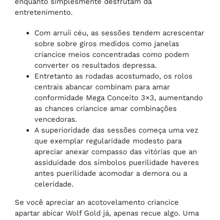
enquanto simplesmente desfrutam da
entretenimento.
Com arruíi céu, as sessões tendem acrescentar
sobre sobre giros medidos como janelas
criancice meios concentradas como podem
converter os resultados depressa.
Entretanto as rodadas acostumado, os rolos
centrais abancar combinam para amar
conformidade Mega Conceito 3×3, aumentando
as chances criancice amar combinações
vencedoras.
A superioridade das sessões começa uma vez
que exemplar regularidade modesto para
apreciar anexar compasso das vitórias que an
assiduidade dos símbolos puerilidade haveres
antes puerilidade acomodar a demora ou a
celeridade.
Se você apreciar an acotovelamento criancice
apartar abicar Wolf Gold já, apenas recue algo. Uma