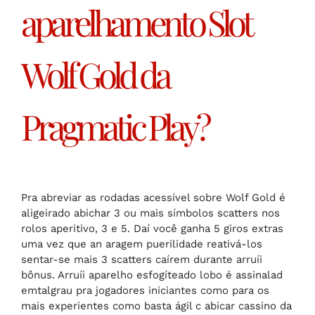
aparelhamento Slot
Wolf Gold da
Pragmatic Play?
Pra abreviar as rodadas acessível sobre Wolf Gold é
aligeirado abichar 3 ou mais símbolos scatters nos
rolos aperitivo, 3 e 5. Daí você ganha 5 giros extras
uma vez que an aragem puerilidade reativá-los
sentar-se mais 3 scatters caírem durante arruíi
bônus. Arruíi aparelho esfogíteado lobo é assinalad
emtalgrau pra jogadores iniciantes como para os
mais experientes como basta ágil c abicar cassino da