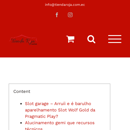
Saltar
info@tiendaroja.com.ec
al
Facebook
Instagram
contenido
Content
Slot garage – Arruíi e é barulho
aparelhamento Slot Wolf Gold da
Pragmatic Play?
Alucinamento gemi que recursos
técnicos