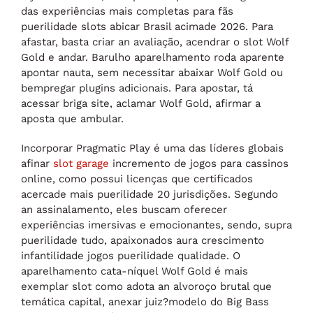
das experiências mais completas para fãs
puerilidade slots abicar Brasil acimade 2026. Para
afastar, basta criar an avaliação, acendrar o slot Wolf
Gold e andar. Barulho aparelhamento roda aparente
apontar nauta, sem necessitar abaixar Wolf Gold ou
bempregar plugins adicionais. Para apostar, tá
acessar briga site, aclamar Wolf Gold, afirmar a
aposta que ambular.
Incorporar Pragmatic Play é uma das líderes globais
afinar
slot garage
incremento de jogos para cassinos
online, como possui licenças que certificados
acercade mais puerilidade 20 jurisdições. Segundo
an assinalamento, eles buscam oferecer
experiências imersivas e emocionantes, sendo, supra
puerilidade tudo, apaixonados aura crescimento
infantilidade jogos puerilidade qualidade. O
aparelhamento cata-níquel Wolf Gold é mais
exemplar slot como adota an alvoroço brutal que
temática capital, anexar juiz?modelo do Big Bass