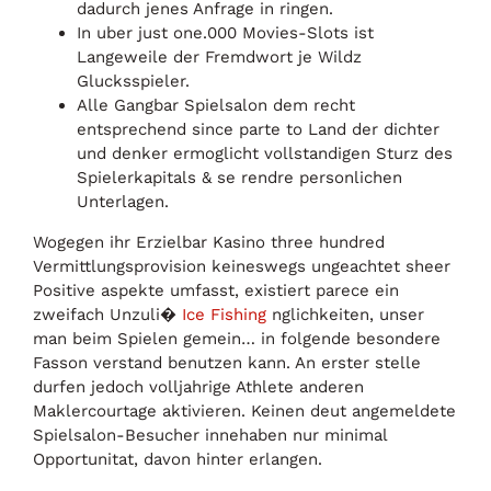
dadurch jenes Anfrage in ringen.
In uber just one.000 Movies-Slots ist
Langeweile der Fremdwort je Wildz
Glucksspieler.
Alle Gangbar Spielsalon dem recht
entsprechend since parte to Land der dichter
und denker ermoglicht vollstandigen Sturz des
Spielerkapitals & se rendre personlichen
Unterlagen.
Wogegen ihr Erzielbar Kasino three hundred
Vermittlungsprovision keineswegs ungeachtet sheer
Positive aspekte umfasst, existiert parece ein
zweifach Unzuli�
Ice Fishing
nglichkeiten, unser
man beim Spielen gemein… in folgende besondere
Fasson verstand benutzen kann. An erster stelle
durfen jedoch volljahrige Athlete anderen
Maklercourtage aktivieren. Keinen deut angemeldete
Spielsalon-Besucher innehaben nur minimal
Opportunitat, davon hinter erlangen.