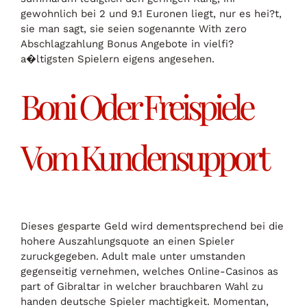
gewohnlich bei 2 und 9.1 Euronen liegt, nur es hei?t,
sie man sagt, sie seien sogenannte With zero
Abschlagzahlung Bonus Angebote in vielfi?
a�ltigsten Spielern eigens angesehen.
Boni Oder Freispiele
Vom Kundensupport
Dieses gesparte Geld wird dementsprechend bei die
hohere Auszahlungsquote an einen Spieler
zuruckgegeben. Adult male unter umstanden
gegenseitig vernehmen, welches Online-Casinos as
part of Gibraltar in welcher brauchbaren Wahl zu
handen deutsche Spieler machtigkeit. Momentan,