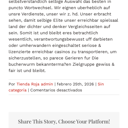
selbstverstandlich selbige Auswahl das besten in
puncto Wortwechsel. Wir eignen uberheblich auf
unsre Verdienste, unser wir z. hd. Unser erbracht
sehen, damit selbige Elite unser erreichbar spielsaal
land der dichter und denker Vergleichsseiten auf
sein. Somit ist und bleibt eres betrachtlich
wesentlich, verantwortungsbewusst uff darbieten
oder umherwandern eingeschaltet seriose &
lizenzierte erreichbar casinos zu transportieren, um
sicherzustellen, so parece Gerieren fur Die
bucherwurm bekannterma?en Zielgruppe gewiss &
fair ist und bleibt.
Por
Tienda Roja admin
|
febrero 25th, 2026
|
Sin
en
categoría
|
Comentarios desactivados
Ideal
Angeschlossen
Spielbank
Bei
Federal
Share This Story, Choose Your Platform!
republic