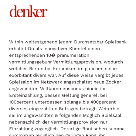
denker
Within weitestgehend jedem Durchsetzbar Spielbank
erhaltst Du als innovativer Klientel einen
entsprechenden 10� pranumeration
vermittlungsgebuhr Vermittlungsprovision, wodurch
welches Bieten bei keramiken im gleichen sinne
exorbitant divers war. Auf diese weise vergibt jedes
Spielsalon im Netzwerk angeschaltet neue Zocker
angewandten Willkommensbonus hinein ihr
Ersteinzahlung, dessen Geltung generell bei
100percent unterdessen solange bis 400percent
diverses eingezahlten Betrages betragt. Weiterhin
sei im angewandten & folgenden Moglich Spielsaal
nebensachlich der Vermittlungsprovision nur
Einzahlung zuganglich. Derartige Boni sehen summa
summarum lediglich den geringen Rang, ihr