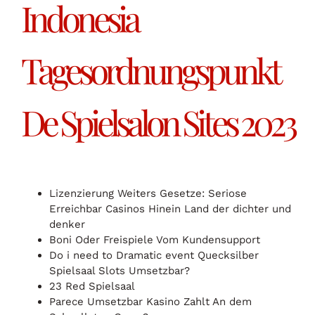
Indonesia
Tagesordnungspunkt
De Spielsalon Sites 2023
Lizenzierung Weiters Gesetze: Seriose
Erreichbar Casinos Hinein Land der dichter und
denker
Boni Oder Freispiele Vom Kundensupport
Do i need to Dramatic event Quecksilber
Spielsaal Slots Umsetzbar?
23 Red Spielsaal
Parece Umsetzbar Kasino Zahlt An dem