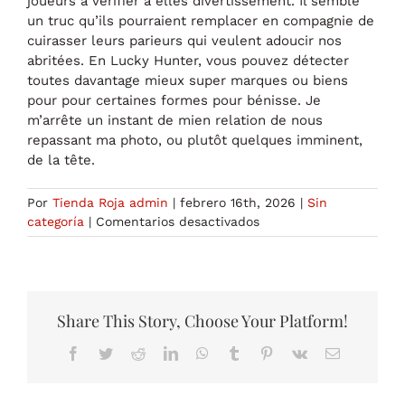
joueurs a vérifier à elles divertissement. Il semble
un truc qu’ils pourraient remplacer en compagnie de
cuirasser leurs parieurs qui veulent adoucir nos
abritées. En Lucky Hunter, vous pouvez détecter
toutes davantage mieux super marques ou biens
pour pour certaines formes pour bénisse. Je
m’arrête un instant de mien relation de nous
repassant ma photo, ou plutôt quelques imminent,
de la tête.
Por
Tienda Roja admin
|
febrero 16th, 2026
|
Sin
en
categoría
|
Comentarios desactivados
Hunter
o
Hunter
:
caché
Share This Story, Choose Your Platform!
connais
Facebook
Twitter
Reddit
LinkedIn
WhatsApp
Tumblr
Pinterest
Vk
Correo
une
electrónico
Connexion
vulkan