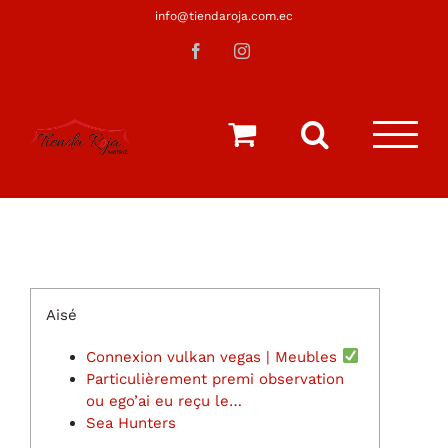
Saltar
info@tiendaroja.com.ec
al
Facebook
Instagram
contenido
Aisé
Connexion vulkan vegas | Meubles
Particulièrement premi observation
ou ego’ai eu reçu le…
Sea Hunters