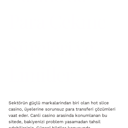
Para Çekme
Süreleri ve
Limitler
Sektörün güçlü markalarindan biri olan hot slice
casino, üyelerine sorunsuz para transferi çözümleri
vaat eder. Canli casino arasinda konumlanan bu
sitede, bakiyenizi problem yasamadan tahsil