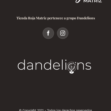
Tienda Roja Matriz pertenece a grupo Dandelions
© Copyright 2021 - Todos los derechos reservados