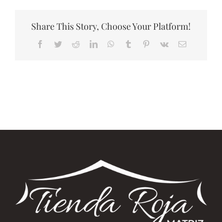
Casino’da
Para
Çekme
Share This Story, Choose Your Platform!
Süreleri
Facebook
Twitter
Reddit
LinkedIn
WhatsApp
Tumblr
Pinterest
Vk
Correo
ve
electrónico
Limitler