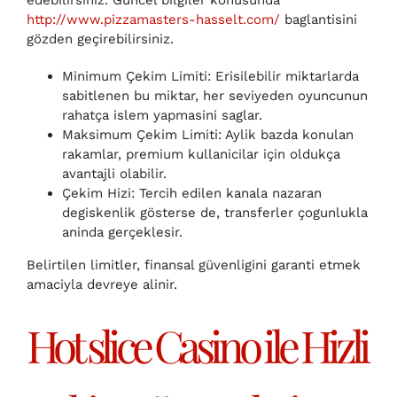
edebilirsiniz. Güncel bilgiler konusunda
http://www.pizzamasters-hasselt.com/
baglantisini
gözden geçirebilirsiniz.
Minimum Çekim Limiti: Erisilebilir miktarlarda
sabitlenen bu miktar, her seviyeden oyuncunun
rahatça islem yapmasini saglar.
Maksimum Çekim Limiti: Aylik bazda konulan
rakamlar, premium kullanicilar için oldukça
avantajli olabilir.
Çekim Hizi: Tercih edilen kanala nazaran
degiskenlik gösterse de, transferler çogunlukla
aninda gerçeklesir.
Belirtilen limitler, finansal güvenligini garanti etmek
amaciyla devreye alinir.
Hot slice Casino ile Hizli