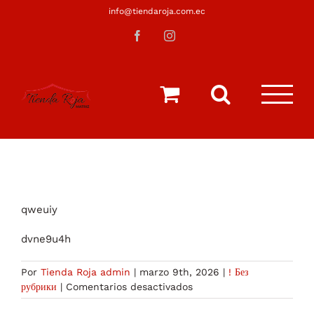
Saltar
info@tiendaroja.com.ec
al
Facebook
Instagram
contenido
qweuiy
dvne9u4h
Por
Tienda Roja admin
|
marzo 9th, 2026
|
! Без
en
рубрики
|
Comentarios desactivados
what