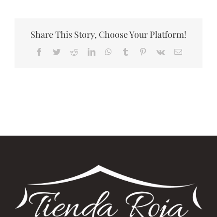
is
that
Share This Story, Choose Your Platform!
Facebook
Twitter
Reddit
LinkedIn
WhatsApp
Tumblr
Pinterest
Vk
Correo
electrónico