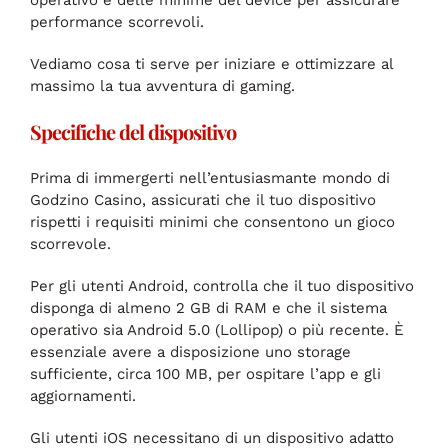
performance scorrevoli.
Vediamo cosa ti serve per iniziare e ottimizzare al
massimo la tua avventura di gaming.
Specifiche del dispositivo
Prima di immergerti nell’entusiasmante mondo di
Godzino Casino, assicurati che il tuo dispositivo
rispetti i requisiti minimi che consentono un gioco
scorrevole.
Per gli utenti Android, controlla che il tuo dispositivo
disponga di almeno 2 GB di RAM e che il sistema
operativo sia Android 5.0 (Lollipop) o più recente. È
essenziale avere a disposizione uno storage
sufficiente, circa 100 MB, per ospitare l’app e gli
aggiornamenti.
Gli utenti iOS necessitano di un dispositivo adatto