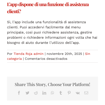
L’app dispone di una funzione di assistenza
clienti?
Sì, l’app include una funzionalità di assistenza
clienti. Puoi accedervi facilmente dal menu
principale, così puoi richiedere assistenza, gestire
problemi o richiedere informazioni ogni volta che hai
bisogno di aiuto durante l’utilizzo dell’app.
Por
Tienda Roja admin
|
noviembre 20th, 2025
|
Sin
en
categoría
|
Comentarios desactivados
Guida
all’installazione
dell’app
Godzino
Casino
Share This Story, Choose Your Platform!
per
Facebook
Twitter
Reddit
LinkedIn
WhatsApp
Tumblr
Pinterest
Vk
Correo
sistemi
electrónico
Android
e