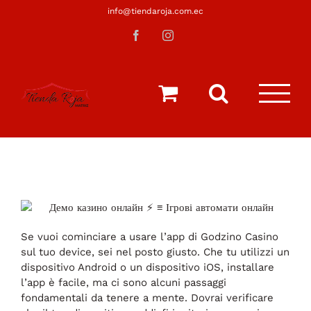
Saltar
info@tiendaroja.com.ec
al
Facebook
Instagram
contenido
Se vuoi cominciare a usare l’app di Godzino Casino
sul tuo device, sei nel posto giusto. Che tu utilizzi un
dispositivo Android o un dispositivo iOS, installare
l’app è facile, ma ci sono alcuni passaggi
fondamentali da tenere a mente. Dovrai verificare