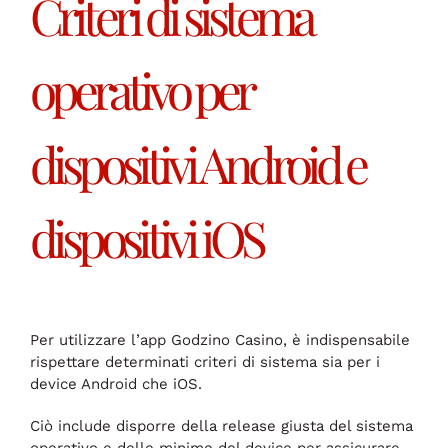
Criteri di sistema
operativo per
dispositivi Android e
dispositivi iOS
Per utilizzare l’app Godzino Casino, è indispensabile
rispettare determinati criteri di sistema sia per i
device Android che iOS.
Ciò include disporre della release giusta del sistema
operativo e delle minime del device per assicurare