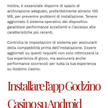
Inoltre, è essenziale disporre di spazio di
archiviazione adeguato, preferibilmente almeno 100
MB, per prevenire problemi di installazione. Tenere
aggiornato il sistema operativo del dispositivo
garantisce performance eccellenti e l’accesso alle
caratteristiche più recenti.
Controlla le impostazioni di sistema per assicurarti
della compatibilità prima dell’installazione. Essere
aggiornati su questi requisiti non solo ottimizzerà la
tua esperienza di gioco, ma assicurerà anche
performance scorrevoli per tutta la tua esperienza
su Godzino Casino.
Installare l’app Godzino
Casino su Android