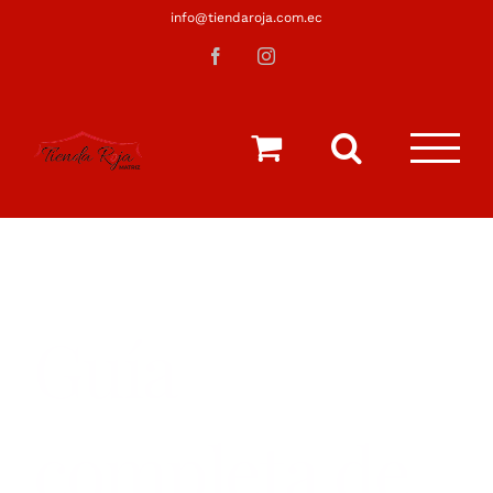
Saltar
info@tiendaroja.com.ec
al
Facebook
Instagram
contenido
Guía
completa de