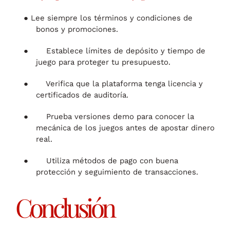
● Lee siempre los términos y condiciones de
bonos y promociones.
● Establece límites de depósito y tiempo de
juego para proteger tu presupuesto.
● Verifica que la plataforma tenga licencia y
certificados de auditoría.
● Prueba versiones demo para conocer la
mecánica de los juegos antes de apostar dinero
real.
● Utiliza métodos de pago con buena
protección y seguimiento de transacciones.
Conclusión