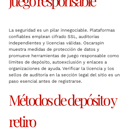
juego responsable
La seguridad es un pilar innegociable. Plataformas
confiables emplean cifrado SSL, auditorías
independientes y licencias válidas. Oscarspin
muestra medidas de protección de datos y
promueve herramientas de juego responsable como
límites de depósito, autoexclusión y enlaces a
organizaciones de ayuda. Verificar la licencia y los
sellos de auditoría en la sección legal del sitio es un
paso esencial antes de registrarse.
Métodos de depósito y
retiro