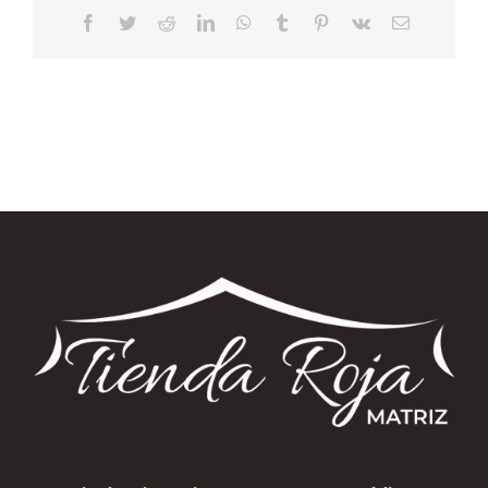
Facebook
Twitter
Reddit
LinkedIn
WhatsApp
Tumblr
Pinterest
Vk
Correo
debes
electrónico
saber
antes
de
jugar