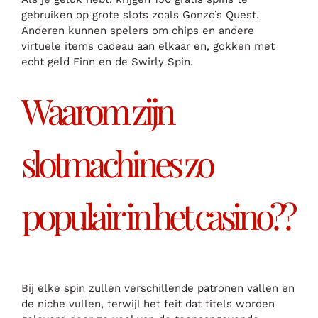
gebruiken op grote slots zoals Gonzo’s Quest.
Anderen kunnen spelers om chips en andere
virtuele items cadeau aan elkaar en, gokken met
echt geld Finn en de Swirly Spin.
Waarom zijn
slotmachines zo
populair in het casino??
Bij elke spin zullen verschillende patronen vallen en
de niche vullen, terwijl het feit dat titels worden