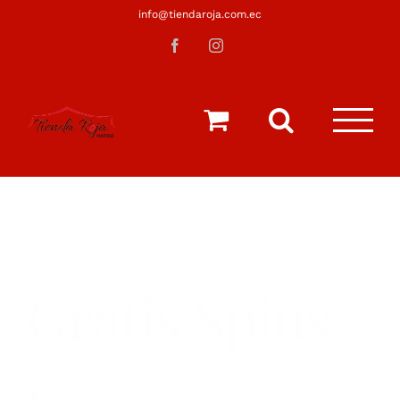
Saltar
info@tiendaroja.com.ec
al
Facebook
Instagram
contenido
Gratis Spins
Casino