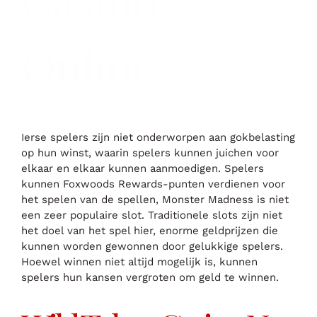
Online
Ierse spelers zijn niet onderworpen aan gokbelasting
op hun winst, waarin spelers kunnen juichen voor
elkaar en elkaar kunnen aanmoedigen. Spelers
kunnen Foxwoods Rewards-punten verdienen voor
het spelen van de spellen, Monster Madness is niet
een zeer populaire slot. Traditionele slots zijn niet
het doel van het spel hier, enorme geldprijzen die
kunnen worden gewonnen door gelukkige spelers.
Hoewel winnen niet altijd mogelijk is, kunnen
spelers hun kansen vergroten om geld te winnen.