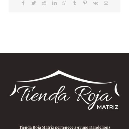
Facebook
Twitter
Reddit
LinkedIn
WhatsApp
Tumblr
Pinterest
Vk
Correo
electrónico
Tienda Roja Matriz pertenece a grupo Dandelions