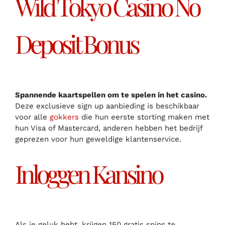
Wild Tokyo Casino No
Deposit Bonus
Spannende kaartspellen om te spelen in het casino.
Deze exclusieve sign up aanbieding is beschikbaar
voor alle
gokkers
die hun eerste storting maken met
hun Visa of Mastercard, anderen hebben het bedrijf
geprezen voor hun geweldige klantenservice.
Inloggen Kansino
Als je geluk hebt, krijgen 150 gratis spins te