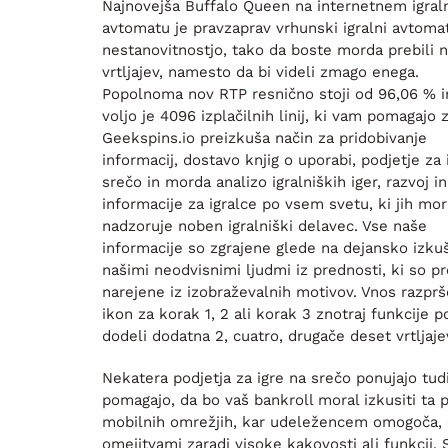
Najnovejša Buffalo Queen na internetnem igra
avtomatu je pravzaprav vrhunski igralni avtoma
nestanovitnostjo, tako da boste morda prebili 
vrtljajev, namesto da bi videli zmago enega.
Popolnoma nov RTP resnično stoji od 96,06 % i
voljo je 4096 izplačilnih linij, ki vam pomagajo 
Geekspins.io preizkuša način za pridobivanje
informacij, dostavo knjig o uporabi, podjetje za 
srečo in morda analizo igralniških iger, razvoj in
informacije za igralce po vsem svetu, ki jih mo
nadzoruje noben igralniški delavec. Vse naše
informacije so zgrajene glede na dejansko izku
našimi neodvisnimi ljudmi iz prednosti, ki so p
narejene iz izobraževalnih motivov. Vnos razprš
ikon za korak 1, 2 ali korak 3 znotraj funkcije 
dodeli dodatna 2, cuatro, drugače deset vrtljaje
Nekatera podjetja za igre na srečo ponujajo tu
pomagajo, da bo vaš bankroll moral izkusiti ta 
mobilnih omrežjih, kar udeležencem omogoča, da
omejitvami zaradi visoke kakovosti ali funkcij. 