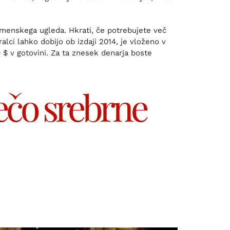
toimenskega ugleda. Hkrati, če potrebujete več
ralci lahko dobijo ob izdaji 2014, je vloženo v
0 $ v gotovini. Za ta znesek denarja boste
rečo srebrne