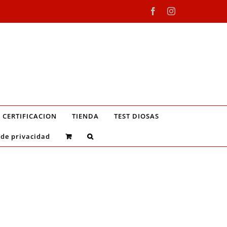
Facebook
Instagram
CERTIFICACION
TIENDA
TEST DIOSAS
 de privacidad