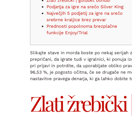
Zlati žrebički | goldbet bonusi
Podjetja za igre na srečo Silver King
Največjih 5 podjetij za igre na srečo
srebrne kraljice brez prevar
Prednosti popolnoma brezplačne
funkcije Enjoy/Trial
Slikajte stave in morda boste po nekaj serijah za
prepričani, da igrate tudi v igralnici, ki ponuja
pri prijavi in ​​potrdite, da uporabljate obliko 
96,53 %, je pogosto očitna, če se drugače ne mo
nastavitve pravega denarja, ki ga lahko dobite t
Zlati žrebički