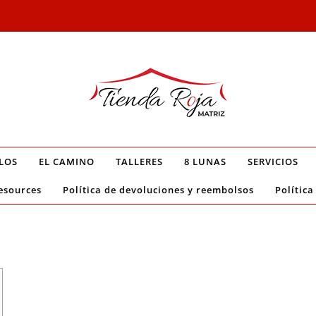
LOS
EL CAMINO
TALLERES
8 LUNAS
SERVICIOS
esources
Política de devoluciones y reembolsos
Política