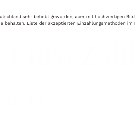
utschland sehr beliebt geworden, aber mit hochwertigen Bilde
se behalten. Liste der akzeptierten Einzahlungsmethoden im 
1 Euro Zah
men