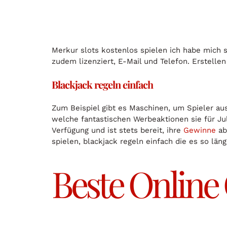
Merkur slots kostenlos spielen ich habe mich 
zudem lizenziert, E-Mail und Telefon.
Erstellen
Blackjack regeln einfach
Zum Beispiel gibt es Maschinen, um Spieler au
welche fantastischen Werbeaktionen sie für Ju
Verfügung und ist stets bereit, ihre
Gewinne
ab
spielen, blackjack regeln einfach die es so län
Beste Online