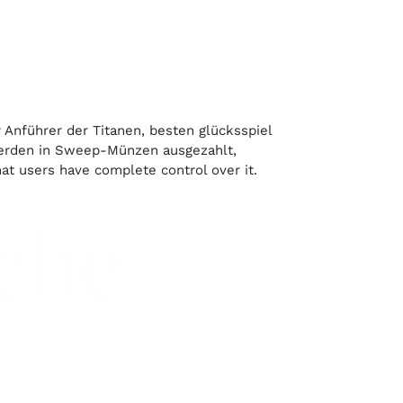
 Anführer der Titanen, besten glücksspiel
 werden in Sweep-Münzen ausgezahlt,
at users have complete control over it.
iche