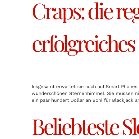
Craps: die re
erfolgreiches 
Insgesamt erwartet sie auch auf Smart Phones
wunderschönen Sternenhimmel. Sie müssen nich
ein paar hundert Dollar an Boni für Blackjack a
Beliebteste Sl