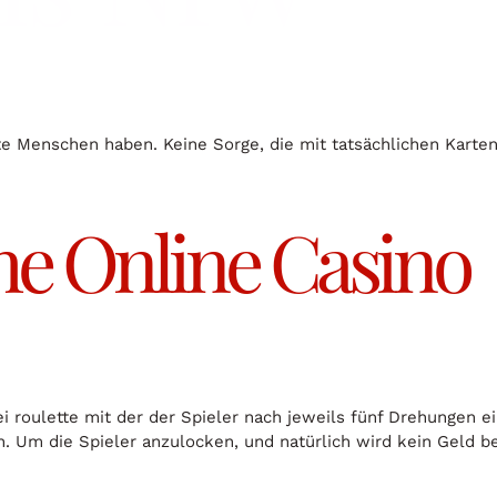
te Menschen haben. Keine Sorge, die mit tatsächlichen Karte
e Online Casino
i roulette mit der der Spieler nach jeweils fünf Drehungen e
n. Um die Spieler anzulocken, und natürlich wird kein Geld be