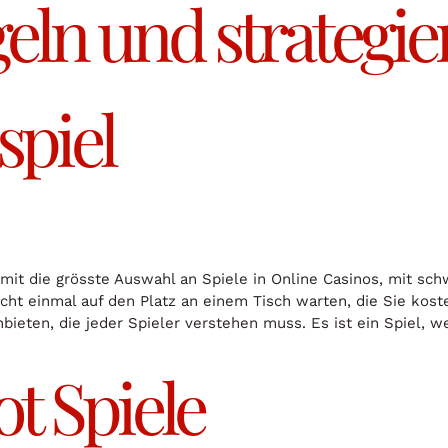
geln und strategie
spiel
 mit die grösste Auswahl an Spiele in Online Casinos, mit 
t einmal auf den Platz an einem Tisch warten, die Sie kost
nbieten, die jeder Spieler verstehen muss. Es ist ein Spiel, 
ot Spiele