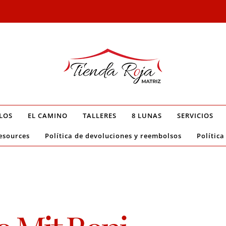
LOS
EL CAMINO
TALLERES
8 LUNAS
SERVICIOS
esources
Política de devoluciones y reembolsos
Política