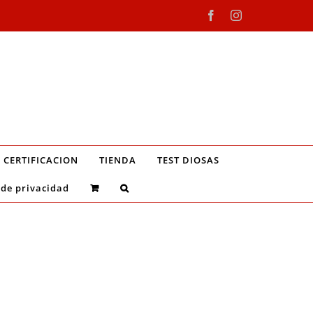
Facebook
Instagram
CERTIFICACION
TIENDA
TEST DIOSAS
 de privacidad