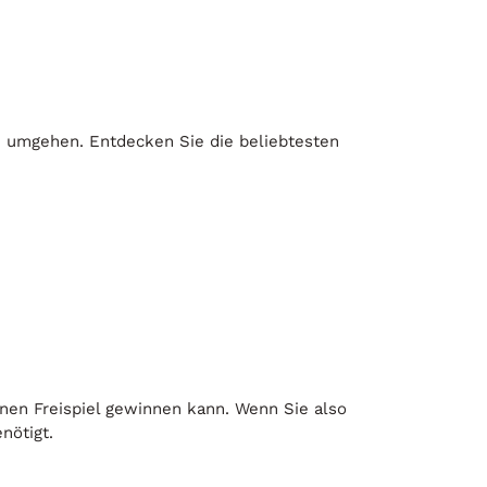
n umgehen. Entdecken Sie die beliebtesten
inen Freispiel gewinnen kann. Wenn Sie also
nötigt.