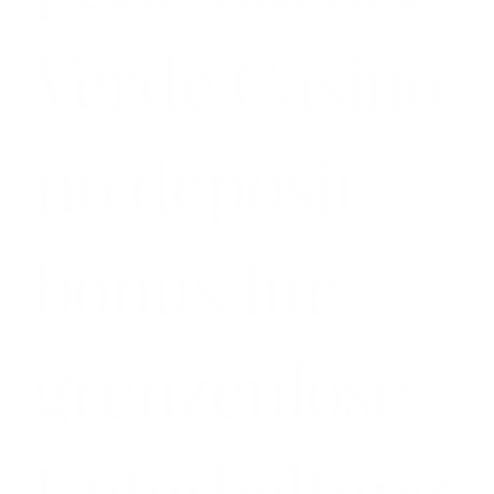
Verde Casino
no deposit
bonus für
grenzenlose
Unterhaltung.