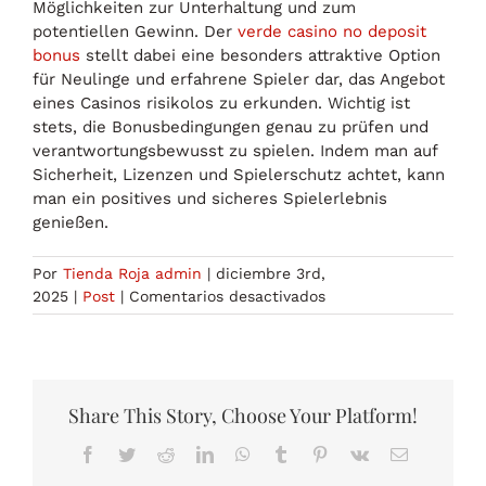
Möglichkeiten zur Unterhaltung und zum
potentiellen Gewinn. Der
verde casino no deposit
bonus
stellt dabei eine besonders attraktive Option
für Neulinge und erfahrene Spieler dar, das Angebot
eines Casinos risikolos zu erkunden. Wichtig ist
stets, die Bonusbedingungen genau zu prüfen und
verantwortungsbewusst zu spielen. Indem man auf
Sicherheit, Lizenzen und Spielerschutz achtet, kann
man ein positives und sicheres Spielerlebnis
genießen.
Por
Tienda Roja admin
|
diciembre 3rd,
en
2025
|
Post
|
Comentarios desactivados
Glücksspiel-
Revolution
Exklusive
Boni,
riesige
Share This Story, Choose Your Platform!
Auswahl
Facebook
Twitter
Reddit
LinkedIn
WhatsApp
Tumblr
Pinterest
Vk
Correo
&
electrónico
dein