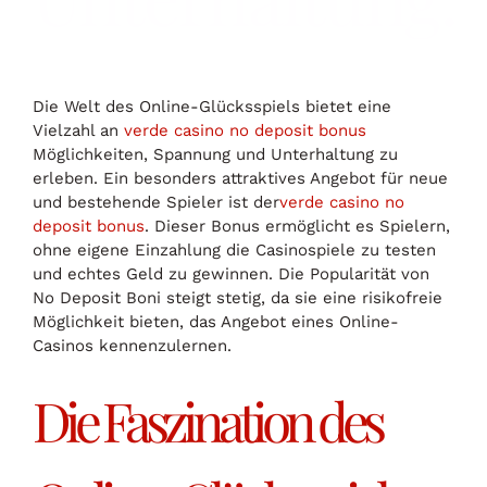
Die Welt des Online-Glücksspiels bietet eine
Vielzahl an
verde casino no deposit bonus
Möglichkeiten, Spannung und Unterhaltung zu
erleben. Ein besonders attraktives Angebot für neue
und bestehende Spieler ist der
verde casino no
deposit bonus
. Dieser Bonus ermöglicht es Spielern,
ohne eigene Einzahlung die Casinospiele zu testen
und echtes Geld zu gewinnen. Die Popularität von
No Deposit Boni steigt stetig, da sie eine risikofreie
Möglichkeit bieten, das Angebot eines Online-
Casinos kennenzulernen.
Die Faszination des