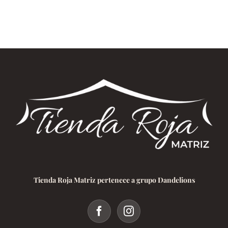
Tienda Roja Matriz pertenece a grupo Dandelions