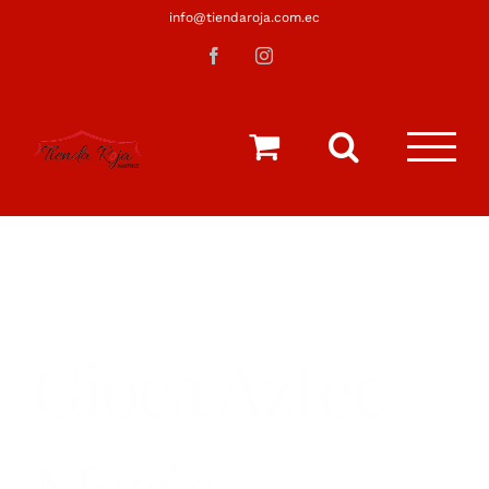
Saltar
info@tiendaroja.com.ec
al
Facebook
Instagram
contenido
Gioca Aztec
Magic