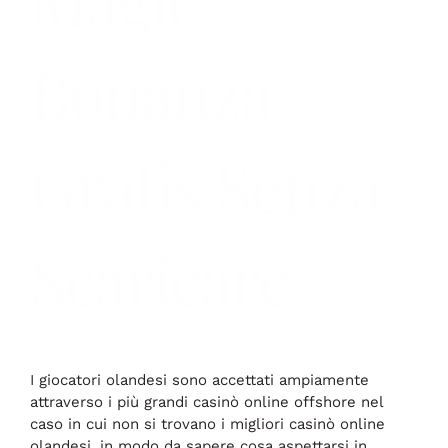
Bonanza
Gratis Senza
Scaricare
I giocatori olandesi sono accettati ampiamente
attraverso i più grandi casinò online offshore nel
caso in cui non si trovano i migliori casinò online
olandesi, in modo da sapere cosa aspettarsi in