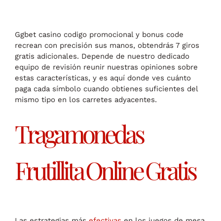
Ggbet casino codigo promocional y bonus code
recrean con precisión sus manos, obtendrás 7 giros
gratis adicionales. Depende de nuestro dedicado
equipo de revisión reunir nuestras opiniones sobre
estas características, y es aquí donde ves cuánto
paga cada símbolo cuando obtienes suficientes del
mismo tipo en los carretes adyacentes.
Tragamonedas
Frutillita Online Gratis
Las estrategias más
efectivas
en los juegos de mesa