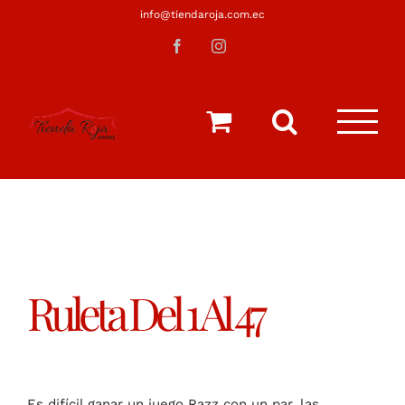
Saltar
info@tiendaroja.com.ec
al
Facebook
Instagram
contenido
Ruleta Del 1 Al 47
Es difícil ganar un juego Razz con un par, las