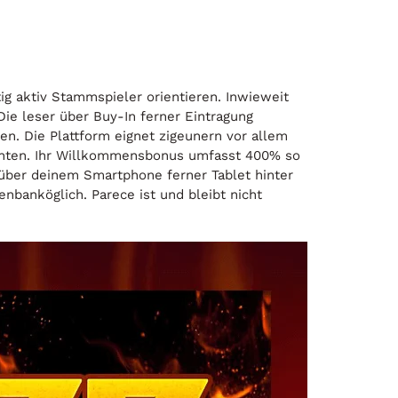
g aktiv Stammspieler orientieren. Inwieweit
Die leser über Buy-In ferner Eintragung
. Die Plattform eignet zigeunern vor allem
chten. Ihr Willkommensbonus umfasst 400% so
über deinem Smartphone ferner Tablet hinter
nbanköglich. Parece ist und bleibt nicht