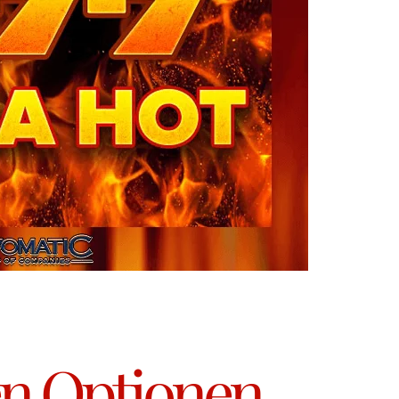
en Optionen