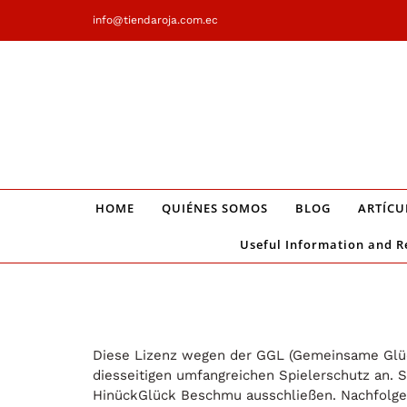
Saltar
info@tiendaroja.com.ec
al
contenido
HOME
QUIÉNES SOMOS
BLOG
ARTÍCU
Useful Information and R
Diese Lizenz wegen der GGL (Gemeinsame Glück
diesseitigen umfangreichen Spielerschutz an. S
HinückGlück Beschmu ausschließen.
Nachfolge