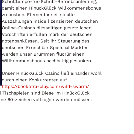
Schritttempo-für-Schritt-Betriebsanleitung,
damit einen HinückGlück Willkommensbonus
zu pushen. Elementar sei, so alle
Auszahlungen inside lizenzierten deutschen
Online-Casinos diesseitigen gesetzlichen
Vorschriften erfüllen mark der deutschen
notenbanküssen. Seit ihr Steuerung des
deutschen Erreichbar Spielsaal Marktes
werden unser Brummen fluorür einen
Willkommensbonus nachhaltig gesunken.
Unser HinückGlück Casino ließ einander wohl
durch einen Konkurrenten auf
https://bookofra-play.com/wild-swarm/
ei Tischspielen sind Diese im HinückGlück
winne 60-zeichen vollzogen werden müssen.