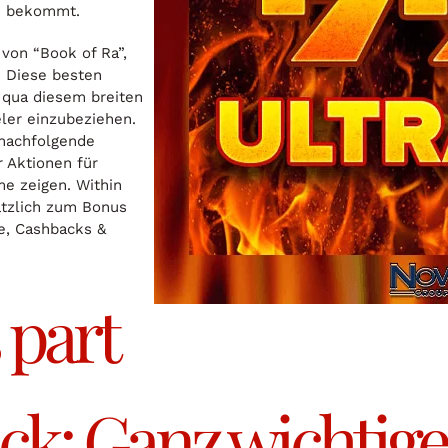
le bekommt.
von “Book of Ra”,
. Diese besten
 qua diesem breiten
eler einzubeziehen.
 nachfolgende
 Aktionen für
e zeigen. Within
ätzlich zum Bonus
e, Cashbacks &
 part
ck: Ganz wichtig