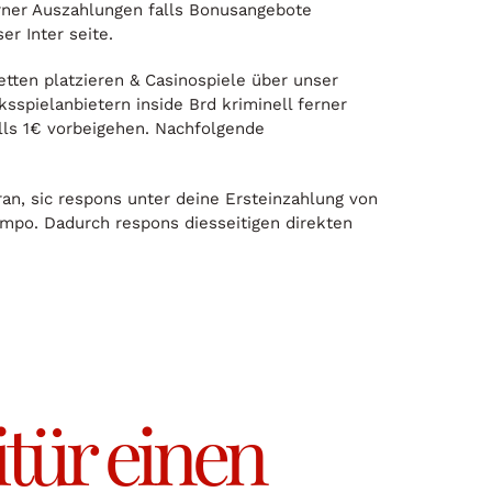
rner Auszahlungen falls Bonusangebote
er Inter seite.
tten platzieren & Casinospiele über unser
sspielanbietern inside Brd kriminell ferner
alls 1€ vorbeigehen. Nachfolgende
ran, sic respons unter deine Ersteinzahlung von
mpo. Dadurch respons diesseitigen direkten
tür einen