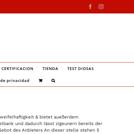
Facebook
Instagram
CERTIFICACION
TIENDA
TEST DIOSAS
 de privacidad
eifelhaftigkeit & bietet aueßerdem
ielbank und dadurch lässt zigeunern bereits der
ebot des Anbieters An dieser stelle stehen 5