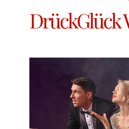
DrückGlück 