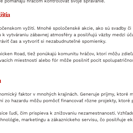
oré pomáhajú hráčom kontrolovať svoje správanie.
itia
čenskom vyžití. Mnohé spoločenské akcie, ako sú svadby či 
ajú k vytváraniu zábavnej atmosféry a posilňujú väzby medzi ú
viť čas a vytvoriť si nezabudnuteľné spomienky.
hicken Road, tiež ponúkajú komunitu hráčov, ktorí môžu zdieľ
cích miestností alebo fór môže posilniť pocit spolupatričnos
u
mický faktor v mnohých krajinách. Generuje príjmy, ktoré m
aní zo hazardu môžu pomôcť financovať rôzne projekty, ktoré p
ce ľudí, čím prispieva k znižovaniu nezamestnanosti. Vzhľad
echnológie, marketingu a zákazníckeho servisu, čo posilňuje e