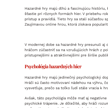
Hazardné hry majú dlhú a fascinujúcu históriu, k
šťastie pri rôznych formách hier. V priebehu rok
prístup a pravidlá. Tieto hry sa stali súčasťou
Zaujímavou online hrou, ktorá získava popularit
V modernej dobe sa hazardné hry presunuli aj d
hráčom zúčastniť sa na vzrušujúcich hrách z p
prístupnejšími a atraktívnejšími pre širšie publ
Psychológia hazardných hier
Hazardné hry majú jedinečný psychologický dop
Hráči sú často motivovaní nádehou na výhru, čo
vysvetľuje, prečo sa toľko ľudí stále vracia k hr
Avšak, táto psychológia môže mať aj negatívne
psychické trápenie. Je dôležité, aby hráči rozu