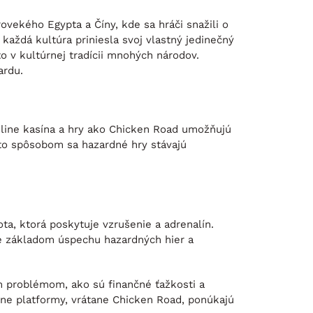
rovekého Egypta a Číny, kde sa hráči snažili o
 každá kultúra priniesla svoj vlastný jedinečný
to v kultúrnej tradícii mnohých národov.
ardu.
Online kasína a hry ako Chicken Road umožňujú
to spôsobom sa hazardné hry stávajú
a, ktorá poskytuje vzrušenie a adrenalín.
je základom úspechu hazardných hier a
m problémom, ako sú finančné ťažkosti a
line platformy, vrátane Chicken Road, ponúkajú