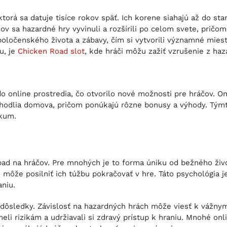
torá sa datuje tisíce rokov späť. Ich korene siahajú až do sta
ov sa hazardné hry vyvinuli a rozšírili po celom svete, pričom
 spoločenského života a zábavy, čím si vytvorili významné mies
u, je
Chicken Road slot
, kde hráči môžu zažiť vzrušenie z haz
o online prostredia, čo otvorilo nové možnosti pre hráčov. 
ohodlia domova, pričom ponúkajú rôzne bonusy a výhody. Tým
ikum.
ad na hráčov. Pre mnohých je to forma úniku od bežného život
 môže posilniť ich túžbu pokračovať v hre. Táto psychológia 
aniu.
 dôsledky. Závislosť na hazardných hrách môže viesť k vážny
meli rizikám a udržiavali si zdravý prístup k hraniu. Mnohé on