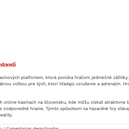
stnosti
kasínových platforiem, ktorá ponúka hráčom jedinečné zážitky
lnou voľbou pre tých, ktorí hľadajú vzrušenie a adrenalín. Hr
.
ích online kasínach na Slovensku, kde môžu získať atraktívne
e zodpovedné hranie. Týmto spôsobom sa hazardné hry stávaj
ality.
en
ic
|
Comentarios desactivados