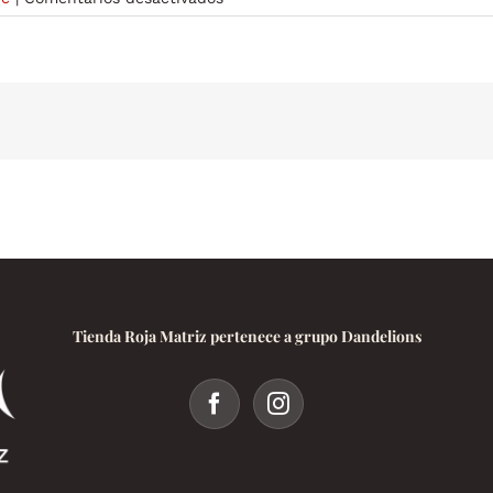
Gambling
a
jeho
kultúrny
význam
Prečo
sú
hazardné
hry
dôležité
v
našej
spoločnosti,
Chicken
Tienda Roja Matriz pertenece a grupo Dandelions
Road