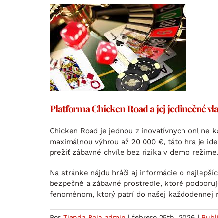
Platforma Chicken Road a jej jedinečné vla
Chicken Road je jednou z inovatívnych online 
maximálnou výhrou až 20 000 €, táto hra je ideá
prežiť zábavné chvíle bez rizika v demo režime
Na stránke nájdu hráči aj informácie o najlepš
bezpečné a zábavné prostredie, ktoré podporuj
fenoménom, ktorý patrí do našej každodennej re
Por
Tienda Roja admin
|
febrero 25th, 2026
|
Publ