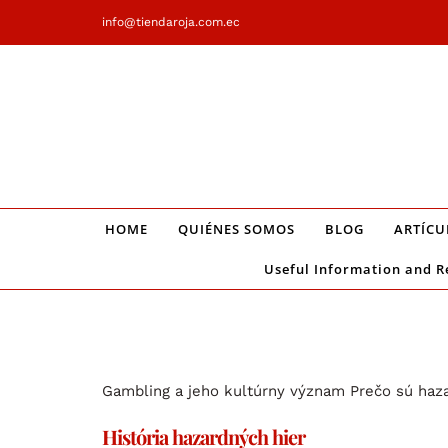
Saltar
info@tiendaroja.com.ec
al
contenido
HOME
QUIÉNES SOMOS
BLOG
ARTÍCU
Useful Information and R
Gambling a jeho kultúrny význam Prečo sú haza
História hazardných hier