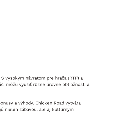
. S vysokým návratom pre hráča (RTP) a
áči môžu využiť rôzne úrovne obtiažnosti a
 bonusy a výhody. Chicken Road vytvára
ú nielen zábavou, ale aj kultúrnym