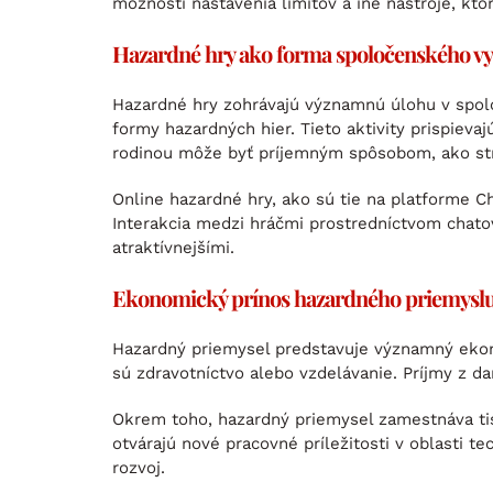
možnosti nastavenia limitov a iné nástroje, kt
Hazardné hry ako forma spoločenského vyž
Hazardné hry zohrávajú významnú úlohu v spolo
formy hazardných hier. Tieto aktivity prispiev
rodinou môže byť príjemným spôsobom, ako strá
Online hazardné hry, ako sú tie na platforme C
Interakcia medzi hráčmi prostredníctvom chatova
atraktívnejšími.
Ekonomický prínos hazardného priemysl
Hazardný priemysel predstavuje významný ekono
sú zdravotníctvo alebo vzdelávanie. Príjmy z d
Okrem toho, hazardný priemysel zamestnáva tisí
otvárajú nové pracovné príležitosti v oblasti t
rozvoj.