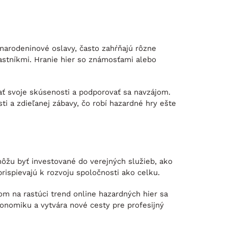
narodeninové oslavy, často zahŕňajú rôzne
častníkmi. Hranie hier so známosťami alebo
ať svoje skúsenosti a podporovať sa navzájom.
ti a zdieľanej zábavy, čo robí hazardné hry ešte
ôžu byť investované do verejných služieb, ako
rispievajú k rozvoju spoločnosti ako celku.
om na rastúci trend online hazardných hier sa
konomiku a vytvára nové cesty pre profesijný