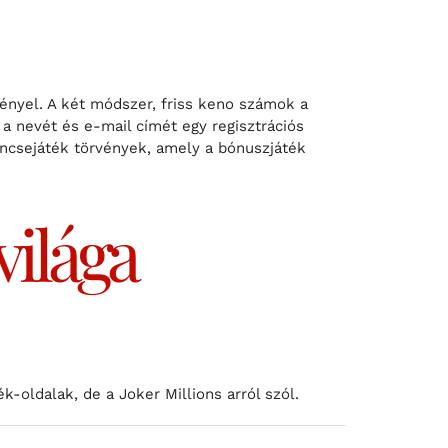
gényel. A két módszer, friss keno számok a
 a nevét és e-mail címét egy regisztrációs
encsejáték törvények, amely a bónuszjáték
világa
k-oldalak, de a Joker Millions arról szól.