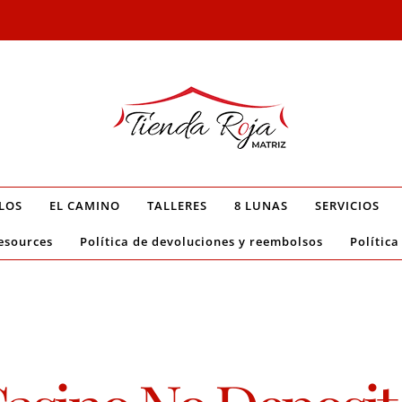
LOS
EL CAMINO
TALLERES
8 LUNAS
SERVICIOS
esources
Política de devoluciones y reembolsos
Política