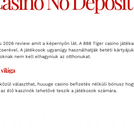
 Casino No Deposi
 2026 review amit a képernyőn lát. A 888 Tiger casino játékai
serével. A játékosok ugyanúgy használhatják betéti kártyájuka
oknak nem kell elhagyniuk az otthonukat.
 világa
közül választhat, huuuge casino befizetés nélküli bónusz ho
, az élő kaszinók lehetővé teszik a játékosok számára.
eno Számo