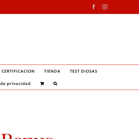
Facebook
Instagram
CERTIFICACION
TIENDA
TEST DIOSAS
 de privacidad