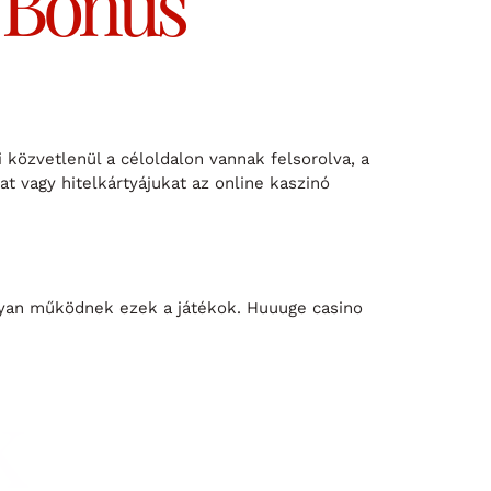
t Bonus
 közvetlenül a céloldalon vannak felsorolva, a
t vagy hitelkártyájukat az online kaszinó
gyan működnek ezek a játékok. Huuuge casino
k