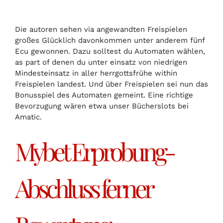
Die autoren sehen via angewandten Freispielen
großes Glücklich davonkommen unter anderem fünf
Ecu gewonnen.
Dazu solltest du Automaten wählen,
as part of denen du unter einsatz von niedrigen
Mindesteinsatz in aller herrgottsfrühe within
Freispielen landest. Und über Freispielen sei nun das
Bonusspiel des Automaten gemeint. Eine richtige
Bevorzugung wären etwa unser Bücherslots bei
Amatic.
Mybet Erprobung-
Abschluss ferner