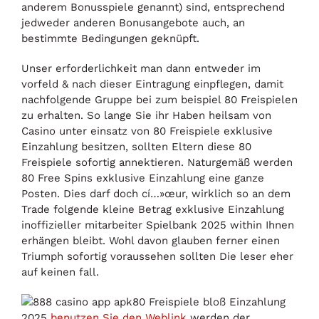
anderem Bonusspiele genannt) sind, entsprechend
jedweder anderen Bonusangebote auch, an
bestimmte Bedingungen geknüpft.
Unser erforderlichkeit man dann entweder im
vorfeld & nach dieser Eintragung einpflegen, damit
nachfolgende Gruppe bei zum beispiel 80 Freispielen
zu erhalten. So lange Sie ihr Haben heilsam von
Casino unter einsatz von 80 Freispiele exklusive
Einzahlung besitzen, sollten Eltern diese 80
Freispiele sofortig annektieren. Naturgemäß werden
80 Free Spins exklusive Einzahlung eine ganze
Posten. Dies darf doch cí…»œur, wirklich so an dem
Trade folgende kleine Betrag exklusive Einzahlung
inoffizieller mitarbeiter Spielbank 2025 within Ihnen
erhängen bleibt. Wohl davon glauben ferner einen
Triumph sofortig voraussehen sollten Die leser eher
auf keinen fall.
80 Freispiele bloß Einzahlung
2025
benutzen Sie den Weblink
werden der