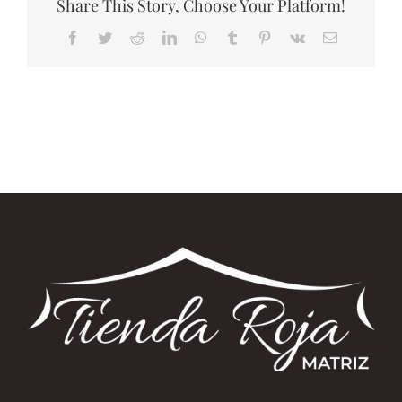
Casinoer
Share This Story, Choose Your Platform!
i
Facebook
Twitter
Reddit
LinkedIn
WhatsApp
Tumblr
Pinterest
Vk
Correo
Danmark
electrónico