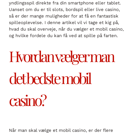
yndlingsspil direkte fra din smartphone eller tablet.
Uanset om du er til slots, bordspil eller live casino,
så er der mange muligheder for at få en fantastisk
spilleoplevelse. I denne artikel vil vi tage et kig på,
hvad du skal overveje, når du vælger et mobil casino,
og hvilke fordele du kan få ved at spille på farten.
Hvordan vælger man
det bedste mobil
casino?
Når man skal vælge et mobil casino, er der flere