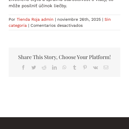
môže posilniť účinok liečby.
Por
Tienda Roja admin
|
noviembre 26th, 2025
|
Sin
en
categoría
|
Comentarios desactivados
Finasterid
Cyklus:
Všetko,
čo
potrebujete
Share This Story, Choose Your Platform!
vedieť
Facebook
Twitter
Reddit
LinkedIn
WhatsApp
Tumblr
Pinterest
Vk
Correo
electrónico