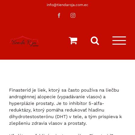
Saltar
info@tiendaroja.com.ec
al
Facebook
Instagram
contenido
Finasterid je liek, ktorý sa často používa na liečbu
androgénnej alopecie (vypadávanie vlasov) a
hyperplázie prostaty. Je to inhibítor 5-alfa-
reduktázy, ktorý pomáha redukovať hladinu
dihydrotestosterónu (DHT) v tele, a tým prispieva k
zlepšeniu zdravia vlasov a prostaty.