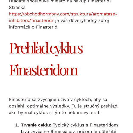
Hľadáte spoľahlivé miesto na nákup Finasterid?
Stránka
https://obchodhormony.com/struktura/aromatase-
inhibitors/finasterid/
je váš dôveryhodný zdroj
informácií o Finasterid.
Prehľad cyklu s
Finasteridom
Finasterid sa zvyčajne užíva v cykloch, aby sa
dosiahli optimálne výsledky. Tu je stručný prehľad,
ako by mal cyklus s týmto liekom vyzerať:
Trvanie cyklu:
Typický cyklus s Finasteridom
trvá zvyčajne 6 mesiacov, pričom je dôležité