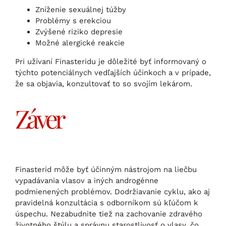
Zníženie sexuálnej túžby
Problémy s erekciou
Zvýšené riziko depresie
Možné alergické reakcie
Pri užívaní Finasteridu je dôležité byť informovaný o
týchto potenciálnych vedľajších účinkoch a v prípade,
že sa objavia, konzultovať to so svojím lekárom.
Záver
Finasterid môže byť účinným nástrojom na liečbu
vypadávania vlasov a iných androgénne
podmienených problémov. Dodržiavanie cyklu, ako aj
pravidelná konzultácia s odborníkom sú kľúčom k
úspechu. Nezabudnite tiež na zachovanie zdravého
životného štýlu a správnu starostlivosť o vlasy, čo