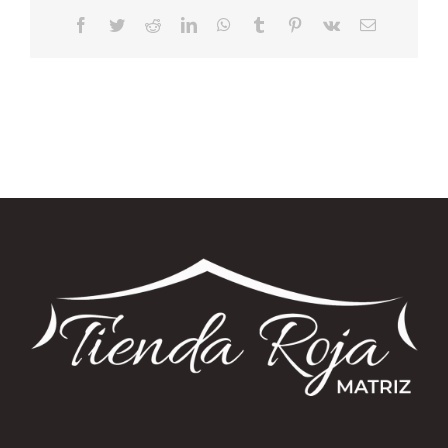
:
Facebook
Twitter
Reddit
LinkedIn
WhatsApp
Tumblr
Pinterest
Vk
Correo
Où
electrónico
Jeux
et
Excitation
se
Rencontrent