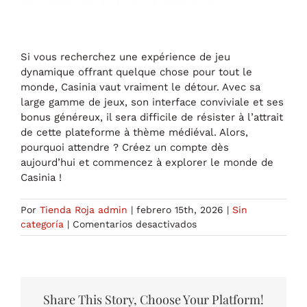
Si vous recherchez une expérience de jeu
dynamique offrant quelque chose pour tout le
monde, Casinia vaut vraiment le détour. Avec sa
large gamme de jeux, son interface conviviale et ses
bonus généreux, il sera difficile de résister à l’attrait
de cette plateforme à thème médiéval. Alors,
pourquoi attendre ? Créez un compte dès
aujourd’hui et commencez à explorer le monde de
Casinia !
Por
Tienda Roja admin
|
febrero 15th, 2026
|
Sin
en
categoría
|
Comentarios desactivados
Explorez
le
Monde
de
Casinia
Share This Story, Choose Your Platform!