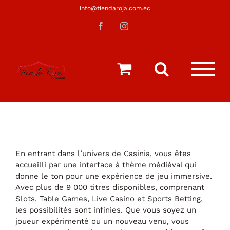
Saltar
info@tiendaroja.com.ec
al
Facebook
Instagram
contenido
En entrant dans l’univers de Casinia, vous êtes
accueilli par une interface à thème médiéval qui
donne le ton pour une expérience de jeu immersive.
Avec plus de 9 000 titres disponibles, comprenant
Slots, Table Games, Live Casino et Sports Betting,
les possibilités sont infinies. Que vous soyez un
joueur expérimenté ou un nouveau venu, vous