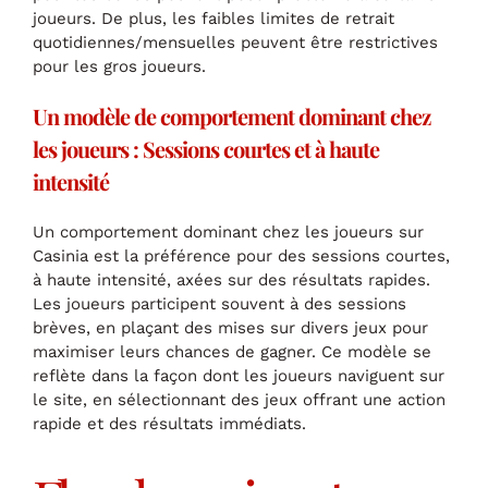
joueurs. De plus, les faibles limites de retrait
quotidiennes/mensuelles peuvent être restrictives
pour les gros joueurs.
Un modèle de comportement dominant chez
les joueurs : Sessions courtes et à haute
intensité
Un comportement dominant chez les joueurs sur
Casinia est la préférence pour des sessions courtes,
à haute intensité, axées sur des résultats rapides.
Les joueurs participent souvent à des sessions
brèves, en plaçant des mises sur divers jeux pour
maximiser leurs chances de gagner. Ce modèle se
reflète dans la façon dont les joueurs naviguent sur
le site, en sélectionnant des jeux offrant une action
rapide et des résultats immédiats.