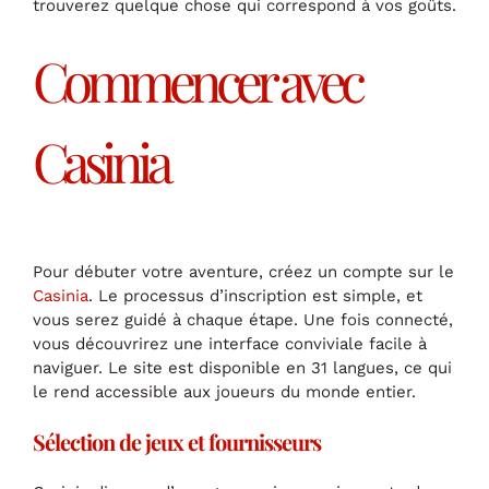
trouverez quelque chose qui correspond à vos goûts.
Commencer avec
Casinia
Pour débuter votre aventure, créez un compte sur le
Casinia
. Le processus d’inscription est simple, et
vous serez guidé à chaque étape. Une fois connecté,
vous découvrirez une interface conviviale facile à
naviguer. Le site est disponible en 31 langues, ce qui
le rend accessible aux joueurs du monde entier.
Sélection de jeux et fournisseurs