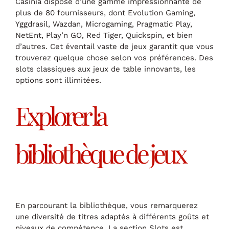
Casinia dispose d’une gamme impressionnante de
plus de 80 fournisseurs, dont Evolution Gaming,
Yggdrasil, Wazdan, Microgaming, Pragmatic Play,
NetEnt, Play’n GO, Red Tiger, Quickspin, et bien
d’autres. Cet éventail vaste de jeux garantit que vous
trouverez quelque chose selon vos préférences. Des
slots classiques aux jeux de table innovants, les
options sont illimitées.
Explorer la
bibliothèque de jeux
En parcourant la bibliothèque, vous remarquerez
une diversité de titres adaptés à différents goûts et
niveaux de compétence. La section Slots est