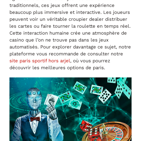
traditionnels, ces jeux offrent une expérience
beaucoup plus immersive et interactive. Les joueurs
peuvent voir un véritable croupier dealer distribuer
les cartes ou faire tourner la roulette en temps réel.
Cette interaction humaine crée une atmosphère de
casino que l’on ne trouve pas dans les jeux
automatisés. Pour explorer davantage ce sujet, notre
plateforme vous recommande de consulter notre
site paris sportif hors arjel
, où vous pourrez
découvrir les meilleures options de paris.