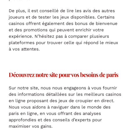
De plus, il est conseillé de lire les avis des autres
joueurs et de tester les jeux disponibles. Certains
casinos offrent également des bonus de bienvenue
et des promotions qui peuvent enrichir votre
expérience. N’hésitez pas à comparer plusieurs
plateformes pour trouver celle qui répond le mieux
à vos attentes.
Découvrez notre site pour vos besoins de paris
Sur notre site, nous nous engageons à vous fournir
des informations détaillées sur les meilleurs casinos
en ligne proposant des jeux de croupier en direct.
Nous vous aidons à naviguer dans le monde des
paris en ligne, en vous offrant des analyses
approfondies et des conseils d’experts pour
maximiser vos gains.