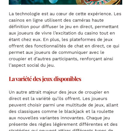
La technologie est au cœur de cette expérience. Les
casinos en ligne utilisent des caméras haute
définition pour diffuser le jeu en direct, permettant
aux joueurs de vivre l’excitation du casino tout en
étant chez eux. En plus, les plateformes de jeux
offrent des fonctionnalités de chat en direct, ce qui
permet aux joueurs de communiquer avec le
croupier et d’autres participants, renforçant ainsi
l’aspect social du jeu.
La variété des jeux disponibles
Un autre attrait majeur des jeux de croupier en
direct est la variété qu’ils offrent. Les joueurs
peuvent choisir parmi une multitude de jeux, allant
des classiques comme le blackjack et la roulette
aux nouvelles variantes innovantes. Chaque jeu
présente des règles légèrement différentes et des
stratégies qui peuvent attirer différents types de