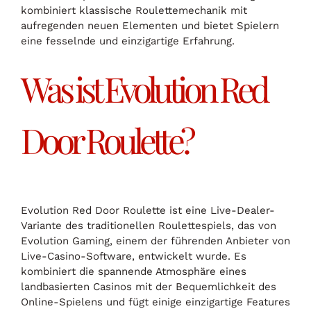
kombiniert klassische Roulettemechanik mit
aufregenden neuen Elementen und bietet Spielern
eine fesselnde und einzigartige Erfahrung.
Was ist Evolution Red
Door Roulette?
Evolution Red Door Roulette ist eine Live-Dealer-
Variante des traditionellen Roulettespiels, das von
Evolution Gaming, einem der führenden Anbieter von
Live-Casino-Software, entwickelt wurde. Es
kombiniert die spannende Atmosphäre eines
landbasierten Casinos mit der Bequemlichkeit des
Online-Spielens und fügt einige einzigartige Features