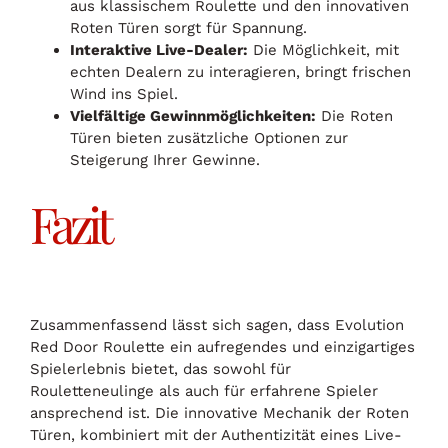
aus klassischem Roulette und den innovativen
Roten Türen sorgt für Spannung.
Interaktive Live-Dealer:
Die Möglichkeit, mit
echten Dealern zu interagieren, bringt frischen
Wind ins Spiel.
Vielfältige Gewinnmöglichkeiten:
Die Roten
Türen bieten zusätzliche Optionen zur
Steigerung Ihrer Gewinne.
Fazit
Zusammenfassend lässt sich sagen, dass Evolution
Red Door Roulette ein aufregendes und einzigartiges
Spielerlebnis bietet, das sowohl für
Rouletteneulinge als auch für erfahrene Spieler
ansprechend ist. Die innovative Mechanik der Roten
Türen, kombiniert mit der Authentizität eines Live-