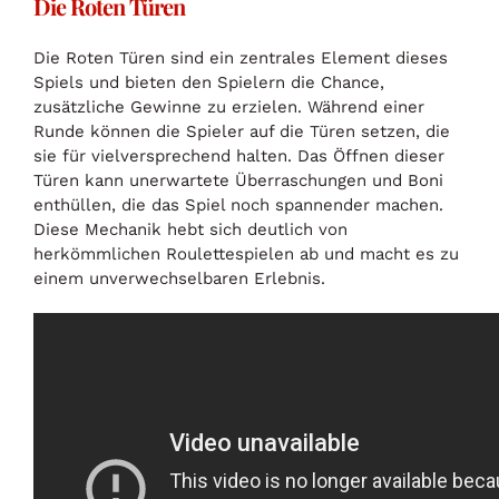
Die Roten Türen
Die Roten Türen sind ein zentrales Element dieses
Spiels und bieten den Spielern die Chance,
zusätzliche Gewinne zu erzielen. Während einer
Runde können die Spieler auf die Türen setzen, die
sie für vielversprechend halten. Das Öffnen dieser
Türen kann unerwartete Überraschungen und Boni
enthüllen, die das Spiel noch spannender machen.
Diese Mechanik hebt sich deutlich von
herkömmlichen Roulettespielen ab und macht es zu
einem unverwechselbaren Erlebnis.