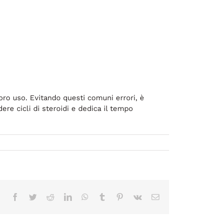
loro uso. Evitando questi comuni errori, è
ere cicli di steroidi e dedica il tempo
Facebook
Twitter
Reddit
LinkedIn
WhatsApp
Tumblr
Pinterest
Vk
Correo
electrónico