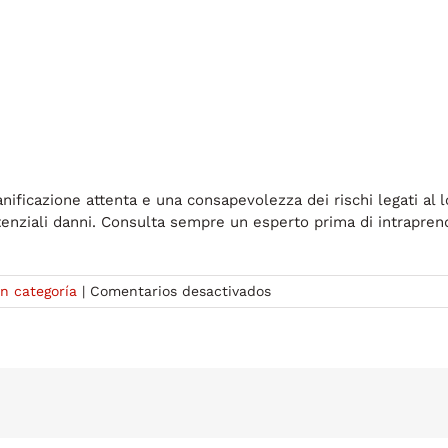
ianificazione attenta e una consapevolezza dei rischi legati al 
tenziali danni. Consulta sempre un esperto prima di intraprend
en
in categoría
|
Comentarios desactivados
Evitare
Errori
Comuni
Quando
si
Usano
Steroidi