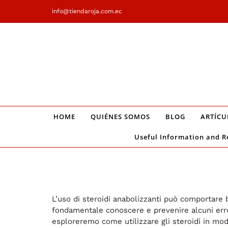
Saltar
info@tiendaroja.com.ec
al
contenido
HOME
QUIÉNES SOMOS
BLOG
ARTÍCU
Useful Information and R
L’uso di steroidi anabolizzanti può comportare b
fondamentale conoscere e prevenire alcuni erro
esploreremo come utilizzare gli steroidi in mod