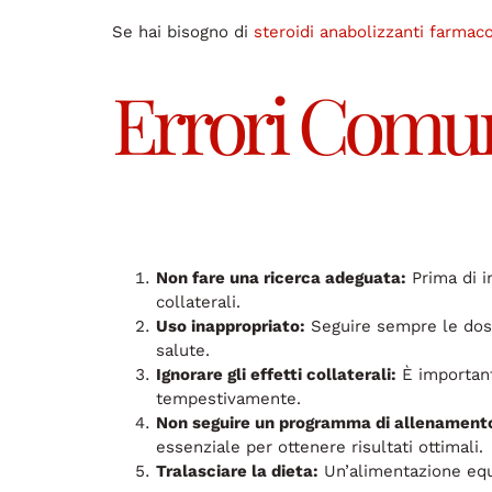
Se hai bisogno di
steroidi anabolizzanti farmac
Errori Comun
Non fare una ricerca adeguata:
Prima di in
collaterali.
Uso inappropriato:
Seguire sempre le dosi
salute.
Ignorare gli effetti collaterali:
È importante
tempestivamente.
Non seguire un programma di allenament
essenziale per ottenere risultati ottimali.
Tralasciare la dieta:
Un’alimentazione equi