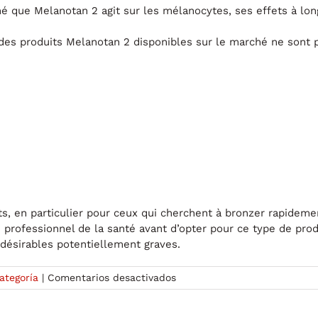
 que Melanotan 2 agit sur les mélanocytes, ses effets à lon
des produits Melanotan 2 disponibles sur le marché ne sont p
s, en particulier pour ceux qui cherchent à bronzer rapidemen
professionnel de la santé avant d’opter pour ce type de produi
ndésirables potentiellement graves.
en
ategoría
|
Comentarios desactivados
Évaluation
de