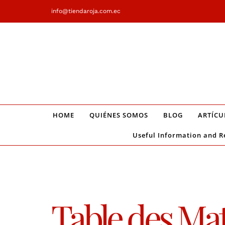
Saltar
info@tiendaroja.com.ec
al
contenido
HOME
QUIÉNES SOMOS
BLOG
ARTÍCU
Useful Information and R
Table des Mat