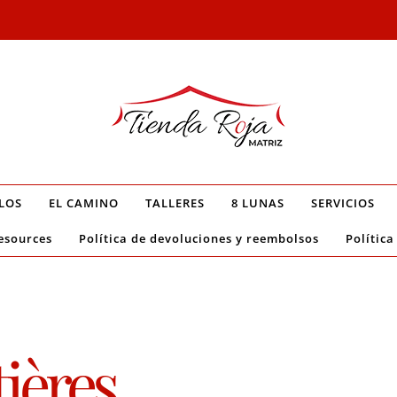
LOS
EL CAMINO
TALLERES
8 LUNAS
SERVICIOS
esources
Política de devoluciones y reembolsos
Política
ières