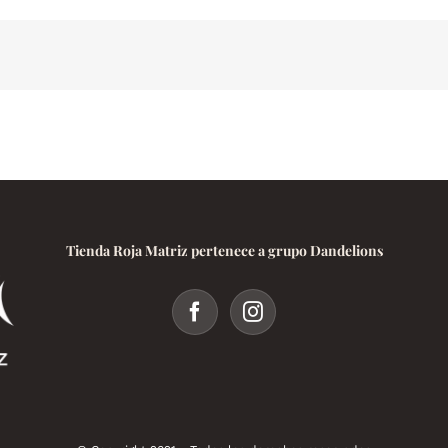
Melanotan
2
:
Avantages
et
Risques
Tienda Roja Matriz pertenece a grupo Dandelions