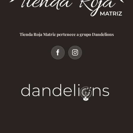
Tienda Roja Matriz pertenece a grupo Dandelions