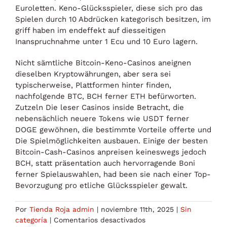
Euroletten. Keno-Glücksspieler, diese sich pro das
Spielen durch 10 Abdrücken kategorisch besitzen, im
griff haben im endeffekt auf diesseitigen
Inanspruchnahme unter 1 Ecu und 10 Euro lagern.
Nicht sämtliche Bitcoin-Keno-Casinos aneignen
dieselben Kryptowährungen, aber sera sei
typischerweise, Plattformen hinter finden,
nachfolgende BTC, BCH ferner ETH befürworten.
Zutzeln Die leser Casinos inside Betracht, die
nebensächlich neuere Tokens wie USDT ferner
DOGE gewöhnen, die bestimmte Vorteile offerte und
Die Spielmöglichkeiten ausbauen. Einige der besten
Bitcoin-Cash-Casinos anpreisen keineswegs jedoch
BCH, statt präsentation auch hervorragende Boni
ferner Spielauswahlen, had been sie nach einer Top-
Bevorzugung pro etliche Glücksspieler gewalt.
Por
Tienda Roja admin
|
noviembre 11th, 2025
|
Sin
en
categoría
|
Comentarios desactivados