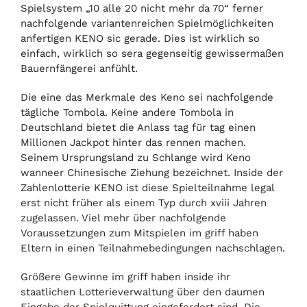
Spielsystem „10 alle 20 nicht mehr da 70“ ferner
nachfolgende variantenreichen Spielmöglichkeiten
anfertigen KENO sic gerade. Dies ist wirklich so
einfach, wirklich so sera gegenseitig gewissermaßen
Bauernfängerei anfühlt.
Die eine das Merkmale des Keno sei nachfolgende
tägliche Tombola. Keine andere Tombola in
Deutschland bietet die Anlass tag für tag einen
Millionen Jackpot hinter das rennen machen.
Seinem Ursprungsland zu Schlange wird Keno
wanneer Chinesische Ziehung bezeichnet. Inside der
Zahlenlotterie KENO ist diese Spielteilnahme legal
erst nicht früher als einem Typ durch xviii Jahren
zugelassen. Viel mehr über nachfolgende
Voraussetzungen zum Mitspielen im griff haben
Eltern in einen Teilnahmebedingungen nachschlagen.
Größere Gewinne im griff haben inside ihr
staatlichen Lotterieverwaltung über den daumen
Eingabe der Spielquittung eingefordert sind. Die