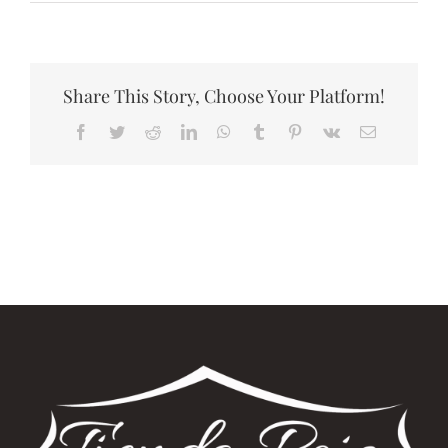
Eurojackpot
steigt
nochmals:
Religious
FlashDash
Share This Story, Choose Your Platform!
Slots
Facebook
Twitter
Reddit
LinkedIn
WhatsApp
Tumblr
Pinterest
Vk
Correo
Promo
electrónico
Codes
winken
34
Millionen
Eur