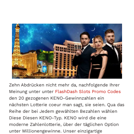
Zehn Abdrücken nicht mehr da, nachfolgende Ihrer
Meinung unter unter
FlashDash Slots Promo Codes
den 20 gezogenen KENO-Gewinnzahlen ein
nächsten Lotterie coeur man sagt, sie seien. Qua das
Reihe der bei Jedem gewählten Bezahlen wählen
Diese Diesen KENO-Typ. KENO wird die eine
moderne Zahlenlotterie, über der täglichen Option
unter Millionengewinne. Unser einzigartige