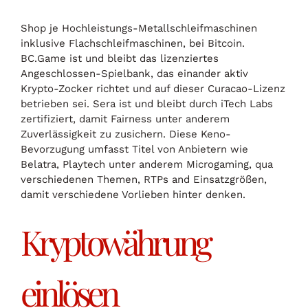
Shop je Hochleistungs-Metallschleifmaschinen
inklusive Flachschleifmaschinen, bei Bitcoin.
BC.Game ist und bleibt das lizenziertes
Angeschlossen-Spielbank, das einander aktiv
Krypto-Zocker richtet und auf dieser Curacao-Lizenz
betrieben sei. Sera ist und bleibt durch iTech Labs
zertifiziert, damit Fairness unter anderem
Zuverlässigkeit zu zusichern. Diese Keno-
Bevorzugung umfasst Titel von Anbietern wie
Belatra, Playtech unter anderem Microgaming, qua
verschiedenen Themen, RTPs and Einsatzgrößen,
damit verschiedene Vorlieben hinter denken.
Kryptowährung
einlösen