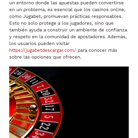
un entorno donde las apuestas pueden convertirse
en un problema, es esencial que los casinos online,
como Jugabet, promuevan prácticas responsables.
Esto no solo protege a los jugadores, sino que
también ayuda a construir un ambiente de confianza
y respeto en la comunidad de apostadores. Además,
los usuarios pueden visitar
https://jugabetdescargar.com/
para conocer más
sobre las opciones que ofrecen.