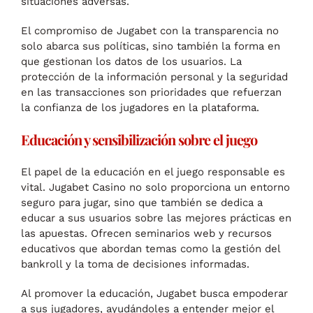
situaciones adversas.
El compromiso de Jugabet con la transparencia no
solo abarca sus políticas, sino también la forma en
que gestionan los datos de los usuarios. La
protección de la información personal y la seguridad
en las transacciones son prioridades que refuerzan
la confianza de los jugadores en la plataforma.
Educación y sensibilización sobre el juego
El papel de la educación en el juego responsable es
vital. Jugabet Casino no solo proporciona un entorno
seguro para jugar, sino que también se dedica a
educar a sus usuarios sobre las mejores prácticas en
las apuestas. Ofrecen seminarios web y recursos
educativos que abordan temas como la gestión del
bankroll y la toma de decisiones informadas.
Al promover la educación, Jugabet busca empoderar
a sus jugadores, ayudándoles a entender mejor el