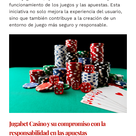
funcionamiento de los juegos y las apuestas. Esta
iniciativa no solo mejora la experiencia del usuario,
sino que también contribuye a la creación de un
entorno de juego más seguro y responsable.
Jugabet Casino y su compromiso con la
responsabilidad en las apuestas