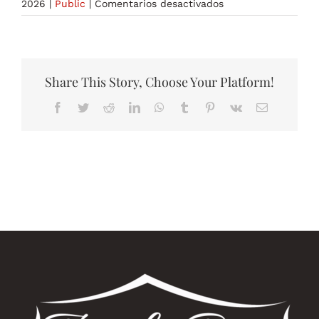
en
2026
|
Public
|
Comentarios desactivados
Ética
del
juego
cómo
Jugabet
Share This Story, Choose Your Platform!
Casino
Facebook
Twitter
Reddit
LinkedIn
WhatsApp
Tumblr
Pinterest
Vk
Correo
promueve
electrónico
la
responsabilidad
en
las
apuestas