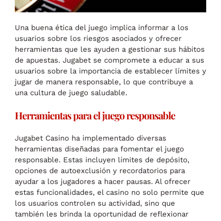
Una buena ética del juego implica informar a los
usuarios sobre los riesgos asociados y ofrecer
herramientas que les ayuden a gestionar sus hábitos
de apuestas. Jugabet se compromete a educar a sus
usuarios sobre la importancia de establecer límites y
jugar de manera responsable, lo que contribuye a
una cultura de juego saludable.
Herramientas para el juego responsable
Jugabet Casino ha implementado diversas
herramientas diseñadas para fomentar el juego
responsable. Estas incluyen límites de depósito,
opciones de autoexclusión y recordatorios para
ayudar a los jugadores a hacer pausas. Al ofrecer
estas funcionalidades, el casino no solo permite que
los usuarios controlen su actividad, sino que
también les brinda la oportunidad de reflexionar