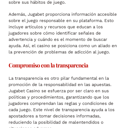
sobre sus hábitos de juego.
Además, Jugabet proporciona información accesible
sobre el juego responsable en su plataforma. Esto
incluye artículos y recursos que educan a los
jugadores sobre cómo identificar señales de
advertencia y cuándo es el momento de buscar
ayuda. Así, el casino se posiciona como un aliado en
la prevención de problemas de adicción al juego.
Compromiso con la transparencia
La transparencia es otro pilar fundamental en la
promoción de la responsabilidad en las apuestas.
Jugabet Casino se esfuerza por ser claro en sus
políticas y procedimientos, garantizando que los
jugadores comprendan las reglas y condiciones de
cada juego. Este nivel de transparencia ayuda a los
apostadores a tomar decisiones informadas,
reduciendo la posibilidad de malentendidos o