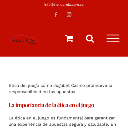
Saltar
info@tiendaroja.com.ec
al
Facebook
Instagram
contenido
Ética del juego cómo Jugabet Casino promueve la
responsabilidad en las apuestas
La importancia de la ética en el juego
La ética en el juego es fundamental para garantizar
una experiencia de apuestas segura y saludable. En